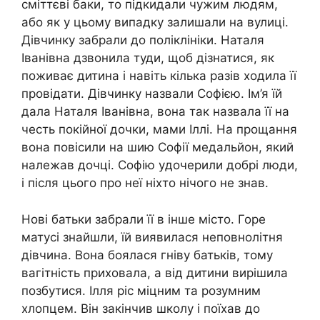
сміттєві баки, то підкидали чужим людям,
або як у цьому випадку залишали на вулиці.
Дівчинку забрали до поліклініки. Наталя
Іванівна дзвонила туди, щоб дізнатися, як
поживає дитина і навіть кілька разів ходила її
провідати. Дівчинку назвали Софією. Ім’я їй
дала Наталя Іванівна, вона так назвала її на
честь покійної дочки, мами Іллі. На прощання
вона повісили на шию Софії медальйон, який
належав дочці. Софію yдочерили добрі люди,
і після цього про неї ніхто нічого не знав.
Нові батьки забрали її в інше місто. Горе
матусі знайшли, їй виявилася неповнолітня
дівчина. Вона боялася гнiвy батьків, тому
вагiтність приховала, а від дитини вирішила
позбутися. Ілля ріс міцним та розумним
хлопцем. Він закінчив школу і поїхав до