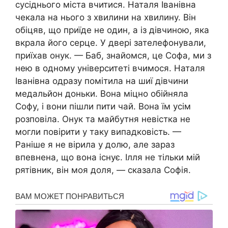
сусіднього міста вчитися. Наталя Іванівна
чекала на нього з хвилини на хвилину. Він
обіцяв, що приїде не один, а із дівчиною, яка
вкрала його серце. У двері зателефонували,
приїхав онук. — Баб, знайомся, це Софа, ми з
нею в одному університеті вчимося. Наталя
Іванівна одразу помітила на шиї дівчини
медальйон доньки. Вона міцно обійняла
Софу, і вони пішли пити чай. Вона їм усім
розповіла. Онук та майбутня невістка не
могли повірити у таку випадковість. —
Раніше я не вірила у долю, але зараз
впевнена, що вона існує. Ілля не тільки мій
рятівник, він моя доля, — сказала Софія.