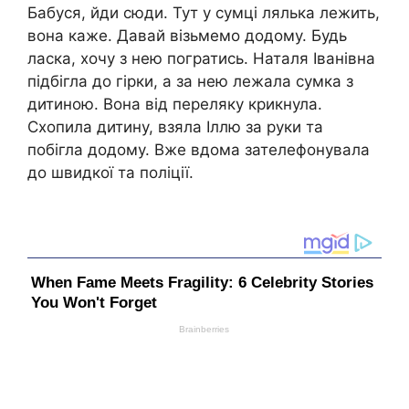
Бабуся, йди сюди. Тут у сумці лялька лежить,
вона каже. Давай візьмемо додому. Будь
ласка, хочу з нею погратись. Наталя Іванівна
підбігла до гірки, а за нею лежала сумка з
дитиною. Вона від переляку крикнула.
Схопила дитину, взяла Іллю за руки та
побігла додому. Вже вдома зателефонувала
до швидкoї та полiції.