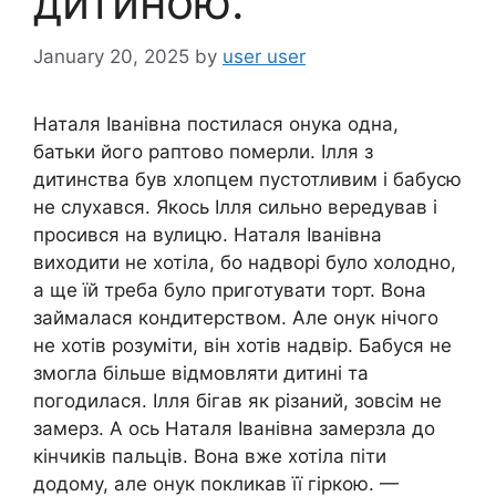
дитиною.
January 20, 2025
by
user user
Наталя Іванівна постилася онука одна,
батьки його раптово помepли. Ілля з
дитинства був хлопцем пустотливим і бабусю
не слухався. Якось Ілля сильно вередував і
просився на вулицю. Наталя Іванівна
виходити не хотіла, бо надворі було холодно,
а ще їй треба було приготувати торт. Вона
займалася кондитерством. Але онук нічого
не хотів розуміти, він хотів надвір. Бабуся не
змогла більше відмовляти дитині та
погодилася. Ілля бігав як різаний, зовсім не
замерз. А ось Наталя Іванівна замерзла до
кінчиків пальців. Вона вже хотіла піти
додому, але онук покликав її гіркою. —