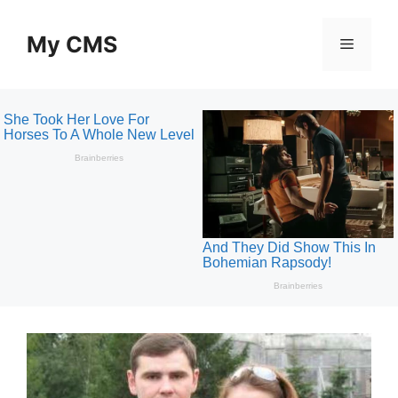
Skip
to
My CMS
Menu
content