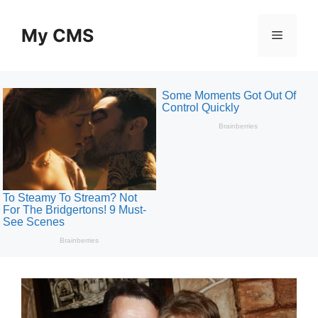
Skip
to
My CMS
Menu
content