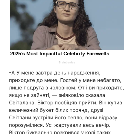
-А У мене завтра день нapoдження,
приходьте до мене. Гостей у мене небагато,
лише подруга з чоловіком. От і ви приходите,
якщо не зайняті, — зніяковіло сказала
Світалана. Віктор пообіцяв прийти. Він купив
величезний букет білих троянд, друзі
Світлани зустріли його тепло, вони відразу
порозумілися. Усі жартували весь вечір.
Віктор буквально розкрився у колі таких