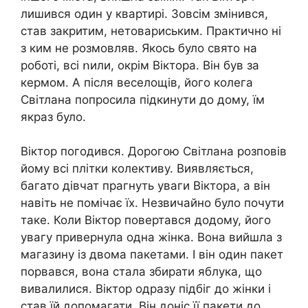
лишився один у квартирі. Зовсім змінився,
став закритим, нетовариським. Практично ні
з ким не розмовляв. Якось було свято на
роботі, всі ոили, окрім Віктора. Він був за
кермом. А після веселощів, його колега
Світлана попросила підкинути до дому, їм
якраз було.
Віктор погодився. Дорогою Світлана розповів
йому всі плітки колективу. Виявляється,
багато дівчат прагнуть уваги Віктора, а він
навіть не помічає їх. Незвичайно було почути
таке. Коли Віктор повертався додому, його
увагу привернула одна жінка. Вона вийшла з
магазину із двома пакетами. І він один пакет
порвався, вона стала збирати яблука, що
вивалилися. Віктор одразу підбіг до жінки і
став їй допомагати. Він доніс її пакети до