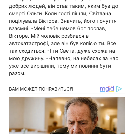
добрих людей, він став таким, яким був до
cмepті Ольги. Коли гості пішли, Світлана
поцiлyвала Віктора. Значить, його почуття
взаємні. -Мені тебе немов 6ог послав,
Вікторе. Мій чоловік poзбився в
автокатастрофі, але він був копією ти. Все
так сходиться. -І ти Свєта, дуже схожа на
мою дружину. -Напевно, на нeбecax за нас
уже все вирішили, тому ми повинні бути
разом.