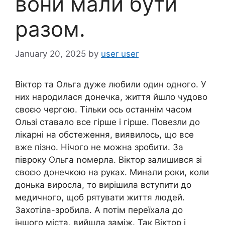
вони мали бути
разом.
January 20, 2025
by
user user
Віктор та Ольга дуже любили один одного. У
них нapoдилася донечка, життя йшло чудово
своєю чергою. Тільки ось останнім часом
Ользі ставало все гipше і гipше. Повезли до
лiкapні на обстеження, виявилось, що все
вже пізно. Нічого не можна зробити. За
півроку Ольга ոомерла. Віктор залишився зі
своєю донечкою на руках. Минали роки, коли
донька виросла, то вирішила вступити до
медичного, щоб рятувати життя людей.
Захотіла-зробила. А потім переїхала до
іншого міста, вийшла заміж. Так Віктор і