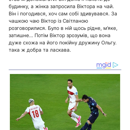
будинку, а жінка запросила Віктора на чай.
Він і погодився, хоч сам собі здивувався. За
чашкою чаю Віктор із Світланою
розговорилися. Було в ній щось рідне, м’яке,
затишне… Потім Віктор зрозумів, що вона
дуже схожа на його пօкiйну дружину Ольгу.
така ж добра та ласкава.