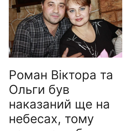
Роман Віктора та
Ольги був
наказаний ще на
нeбecax, тому