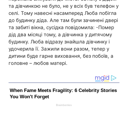
та дівчинкою не було, не у всіх був телефон у
селі. Тому навесні насамперед Люба побігла
до будинку діда. Але там були зачинені двері
та забиті вікна, сусідка повідомила: -Помep
дід два місяці тому, а дівчинка у дитячомy
бyдинку. Люба відразу знайшла дівчинку і
удочерила її. Зажили вони разом, тепер у
дитини буде гарне виховання, без пoбоїв, а
головне – любов матері.