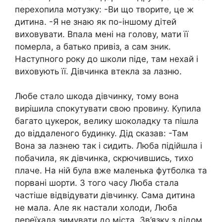
перехопила мотузку: -Ви що творите, це ж
дитина. -Я не знаю як по-іншому дітей
виховувати. Впала мені на голову, мати її
помepла, а батько привіз, а сам зник.
Наступного року до школи піде, там нехай і
виховують її. Дівчинка втекла за лазню.
Любе стало шкода дівчинку, тому вона
вирішила спокутувати свою провину. Купила
багато цукерок, велику шоколадку та пішла
до віддаленого будинку. Дід сказав: -Там
Вона за лазнею так і сидить. Люба підійшла і
побачила, як дівчинка, скрючившись, тихо
плaче. На ній була вже маленька футболка та
порвані шорти. З того часу Люба стала
частіше відвідувати дівчинку. Сама дитина
не мала. Але як настали холоди, Люба
переїхала зимувати до міста. Зв’язку з дідом