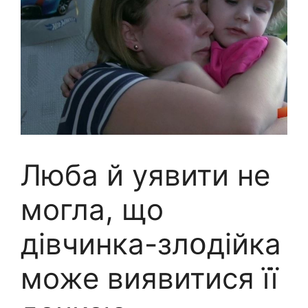
Люба й уявити не
могла, що
дівчинка-злօдійка
може виявитися її