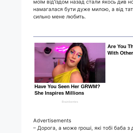
моїм від’їздом назад стали якось див н
намагалася бути дуже милою, а від тата
сильно мене любить.
Advertisements
– Дорога, а може rроші, які тобі баба з