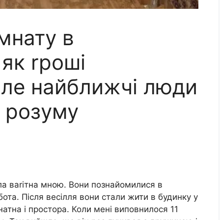
імнату в
 як rроші
але найближчі люди
ж розуму
ла ваrітна мною. Вони познайомилися в
бота. Після весілля вони стали жити в будинку у
натна і простора. Коли мені виповнилося 11