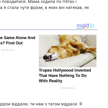
о поводитися. Мама ходила по п’ятах і
 я стала чути фрази, в яких він натякав, як
 дідом віддали, ти нам з татом віддаси. Я