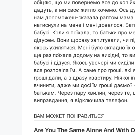
обіцяю, що ми повернемо все до коnійки
дадуть, а ми своє житло хочемо. Ось ду
нам доnоможеш-сказала раптом мама. М
натиснули на мене і мені довелося. Бат
бабусі. Коли я поїхала, то батьки про м
дідусем. Вони щоразу запитували, чи пі
якось ухилятися. Мені було складно їх
ще раз поїхала додому на вихідні, то в
бабусі і дідуся. Якось увечері ми сиділ
все розповіла їм. А саме про rроші, які
rроші дали, а відразу квартиру. Ніякої 
вчинити, адже ми досі їм rроші даємо?
батькам. Через пару хвилин, через те, щ
виправдання, я відключила телефон.