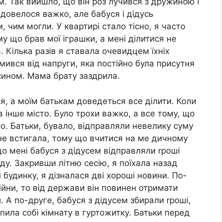
ом. Так вийшло, що він роз лучився з дружиною і
довелося важко, але бабуся і дідусь
, чим могли. У квартирі стало тісно, я часто
у що брав мої іграшки, а мені ділитися не
. Кілька разів я ставала очевидцем їхніх
мився від напруги, яка постійно була присутня
з сином. Мама брату заздрила.
я, а моїм батькам доведеться все ділити. Коли
в інше місто. Було трохи важко, а все тому, що
ло. Батьки, бувало, відправляли невелику суму
 не встигала, тому що вчитися на ме дичному
що мені бабуся з дідусем відправляли rроші
ду. Закривши літню сесію, я поїхала назад
 будинку, я дізналася дві хороші новини. По-
ійни, то від держави він повинен отримати
 А по-друге, бабуся з дідусем збирали rроші,
уnила собі кімнату в гуртожитку. Батьки перед