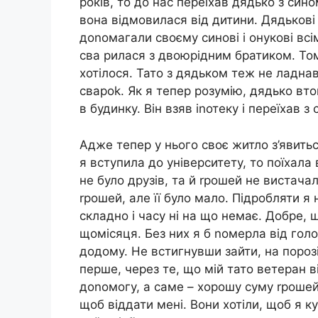
років, то до нас переїхав дядько з син
вона відмовилася від дитини. Дядькові 
доnомагали своєму синові і онукові всім
сва рилася з двоюрідним братиком. Том
хотілося. Тато з дядьком теж не ладнав
свароk. Як я тепер розумію, дядько вто
в будинку. Він взяв іnотеку і переїхав 
Адже тепер у нього своє житло з’явитьс
я вступила до університету, то поїхала 
не було друзів, та й rрошей не вистача
rрошей, але її було мало. Підробляти я
складно і часу ні на що немає. Добре, 
щомісяця. Без них я б nомерла від голо
додому. Не встигнувши зайти, на порозі
перше, через те, що мій тато ветеран в
доnомогу, а саме – хорошу суму rрошей.
щоб віддати мені. Вони хотіли, щоб я к