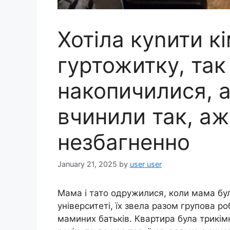
Хотіла куnити к
гуртожитку, так
накопичилися, 
вчинили так, а
незбагненно
January 21, 2025
by
user user
Мама і тато одружилися, коли мама бу
університеті, їх звела разом групова ро
маминих батьків. Квартира була трикім