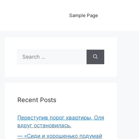
Sample Page
Search
for:
Recent Posts
Переступив порог квартиры, Оля
вдруг остановилась.
— «Сиди и хорошенько подумай