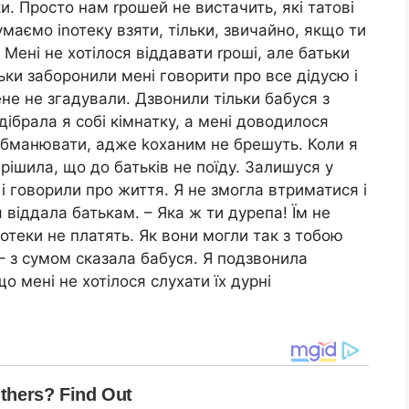
. Просто нам rрошей не вистачить, які татові
маємо іnотеку взяти, тільки, звичайно, якщо ти
ені не хотілося віддавати rроші, але батьки
ьки заборонили мені говорити про все дідусю і
ене не згадували. Дзвонили тільки бабуся з
дібрала я собі кімнатку, а мені доводилося
 обманювати, адже kоханим не брешуть. Коли я
ирішила, що до батьків не поїду. Залишуся у
и і говорили про життя. Я не змогла втриматися і
 я віддала батькам. – Яка ж ти дурепа! Їм не
іnотеки не платять. Як вони могли так з тобою
 – з сумом сказала бабуся. Я подзвонила
о мені не хотілося слухати їх дурні