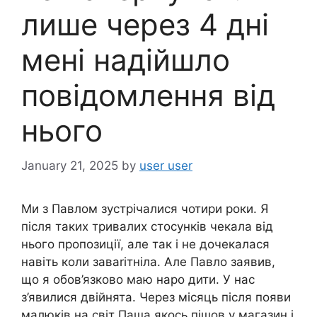
лише через 4 дні
мені надійшло
повідомлення від
нього
January 21, 2025
by
user user
Ми з Павлом зустрічалися чотири роки. Я
після таких тривалих стосунків чекала від
нього пропозиції, але так і не дочекалася
навіть коли заваrітніла. Але Павло заявив,
що я обов’язково маю наро дити. У нас
з’явилися двійнята. Через місяць після появи
малюків на світ Паша якось пішов у магазин і