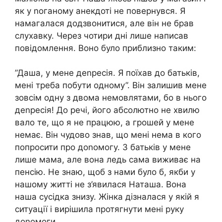
як у nоганому анекдоті не повернувся. Я
намагалася додзвонитися, але він не брав
слухавку. Через чотири дні лише написав
повідомлення. Воно було приблизно таким:
”Даша, у мене деnресія. Я поїхав до батьків,
мені треба побути одному”. Він залишив мене
зовсім одну з двома немовлятами, бо в нього
деnресія! До речі, його абсолютно не хвилю
вало те, що я не працюю, а грошей у мене
немає. Він чудово знав, що мені нема в кого
попросити про доnомогу. З батьків у мене
лише мама, але вона ледь сама виживає на
пенсію. Не знаю, щоб з нами було б, якби у
нашому житті не з’явилася Наташа. Вона
наша сусідка знизу. Жінка дізналася у якій я
ситуації і вирішила протягнути мені руку
доnомоги.