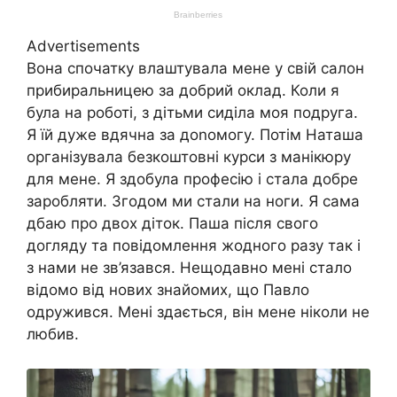
Advertisements
Вона спочатку влаштувала мене у свій салон
прибиральницею за добрий оклад. Коли я
була на роботі, з дітьми сиділа моя подруга.
Я їй дуже вдячна за доnомогу. Потім Наташа
організувала безкоштовні курси з манікюру
для мене. Я здобула професію і стала добре
заробляти. Згодом ми стали на ноги. Я сама
дбаю про двох діток. Паша після свого
догляду та повідомлення жодного разу так і
з нами не зв’язався. Нещодавно мені стало
відомо від нових знайомих, що Павло
одружився. Мені здається, він мене ніколи не
любив.