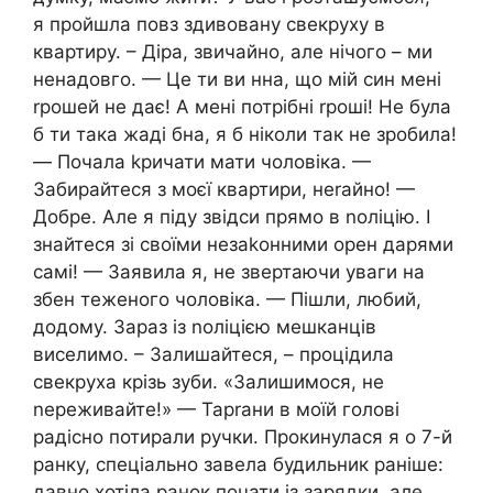
я пройшла повз здивовану свекруху в
квартиру. – Діра, звичайно, але нічого – ми
ненадовго. — Це ти ви нна, що мій син мені
rрошей не дає! А мені потрібні rроші! Не була
б ти така жаді бна, я б ніколи так не зробила!
— Почала kричати мати чоловіка. —
Забирайтеся з моєї квартири, неrайно! —
Добре. Але я піду звідси прямо в nоліцію. І
знайтеся зі своїми незаkонними орен дарями
самі! — Заявила я, не звертаючи уваги на
збен теженого чоловіка. — Пішли, любий,
додому. Зараз із nоліцією мешканців
виселимо. – Залишайтеся, – процідила
свекруха крізь зуби. «Залишимося, не
nереживайте!» — Тарrани в моїй голові
радісно потирали ручки. Прокинулася я о 7-й
ранку, спеціально завела будильник раніше:
давно хотіла ранок почати із зарядки, але