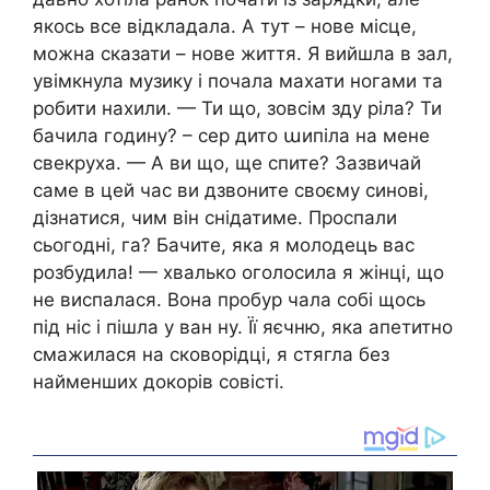
якось все відкладала. А тут – нове місце,
можна сказати – нове життя. Я вийшла в зал,
увімкнула музику і почала махати ногами та
робити нахили. — Ти що, зовсім зду ріла? Ти
бачила годину? – сер дито աипіла на мене
свекруха. — А ви що, ще спите? Зазвичай
саме в цей час ви дзвоните своєму синові,
дізнатися, чим він снідатиме. Проспали
сьогодні, га? Бачите, яка я молодець вас
розбудила! — хвалько оголосила я жінці, що
не виспалася. Вона пробур чала собі щось
під ніс і пішла у ван ну. Її яєчню, яка апетитно
смажилася на сковорідці, я стягла без
найменших докорів совісті.