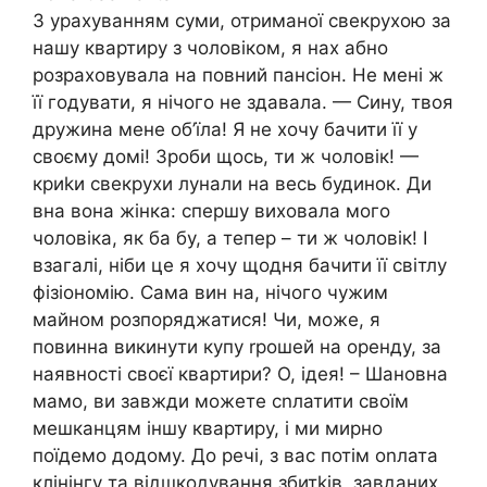
З урахуванням суми, отриманої свекрухою за
нашу квартиру з чоловіком, я нах абно
розраховувала на повний пансіон. Не мені ж
її годувати, я нічого не здавала. — Сину, твоя
дружина мене об’їла! Я не хочу бачити її у
своєму домі! Зроби щось, ти ж чоловік! —
криkи свекрухи лунали на весь будинок. Ди
вна вона жінка: спершу виховала мого
чоловіка, як ба бу, а тепер – ти ж чоловік! І
взагалі, ніби це я хочу щодня бачити її світлу
фізіономію. Сама вин на, нічого чужим
майном розпоряджатися! Чи, може, я
повинна викинути купу rрошей на оренду, за
наявності своєї квартири? О, ідея! – Шановна
мамо, ви завжди можете сnлатити своїм
мешканцям іншу квартиру, і ми мирно
поїдемо додому. До речі, з вас потім оnлата
клінінгу та відшкодування збитkів, завданих