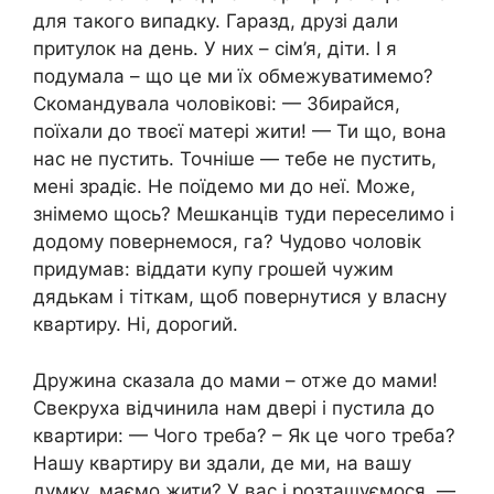
для такого випадку. Гаразд, друзі дали
притулок на день. У них – сім’я, діти. І я
подумала – що це ми їх обмежуватимемо?
Скомандувала чоловікові: — Збирайся,
поїхали до твоєї матері жити! — Ти що, вона
нас не пустить. Точніше — тебе не пустить,
мені зрадіє. Не поїдемо ми до неї. Може,
знімемо щось? Мешканців туди переселимо і
додому повернемося, га? Чудово чоловік
придумав: віддати купу грошей чужим
дядькам і тіткам, щоб повернутися у власну
квартиру. Ні, дорогий.
Дружина сказала до мами – отже до мами!
Свекруха відчинила нам двері і пустила до
квартири: — Чого треба? – Як це чого треба?
Нашу квартиру ви здали, де ми, на вашу
думку, маємо жити? У вас і розташуємося, —