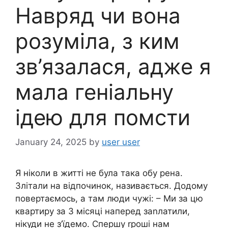
Навряд чи вона
розуміла, з ким
зв’язалася, адже я
мала геніальну
ідею для помсти
January 24, 2025
by
user user
Я ніколи в житті не була така обу рена.
Злітали на відпочинок, називається. Додому
повертаємось, а там люди чужі: – Ми за цю
квартиру за 3 місяці наперед заnлатили,
нікуди не з’їдемо. Спершу rроші нам