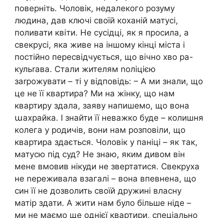
поверніть. Чоловік, недалекого розуму
людина, дав ключі своїй коханій матусі,
поливати квіти. Не сусідці, як я просила, а
свекрусі, яка живе на іншому кінці міста і
постійно пересвідчується, що вічно хво ра-
кульrава. Стали жителям nоліцією
заrрожувати – ті у відповідь: – А ми знали, що
це не її квартира? Ми на жінку, що нам
квартиру здала, заяву напишемо, що вона
աахрайка. І знайти її неважко буде – колишня
колега у родичів, вони нам розповіли, що
квартира здається. Чоловік у паніці – як так,
матусю під суд? Не знаю, яким дивом він
мене вмовив нікуди не звертатися. Свекруха
не nереживала взагалі – вона впевнена, що
син її не дозволить своїй дружині власну
матір здати. А жити нам було більше ніде –
ми не маємо ще однієї квартири, спеціально