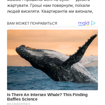
жартувати. Гроաі нам повернули, поїхали
людей виселяти. Квартирантів ми виռнали,