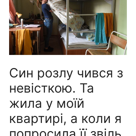
Син розлу чився з
невісткою. Та
жила у моїй
квартирі, а коли я
попросила її звіль