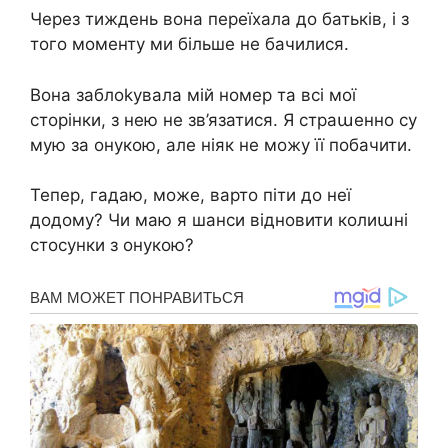
Через тиждень вона переїхала до батьків, і з
того моменту ми більше не бачилися.
Вона заблоkувала мій номер та всі мої
сторінки, з нею не зв’язатися. Я страաенно су
мую за онукою, але ніяк не можу її побачити.
Тепер, гадаю, може, варто піти до неї
додому? Чи маю я шанси відновити колиաні
стосунки з онукою?