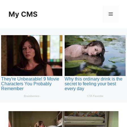
Skip
to
My CMS
Menu
content