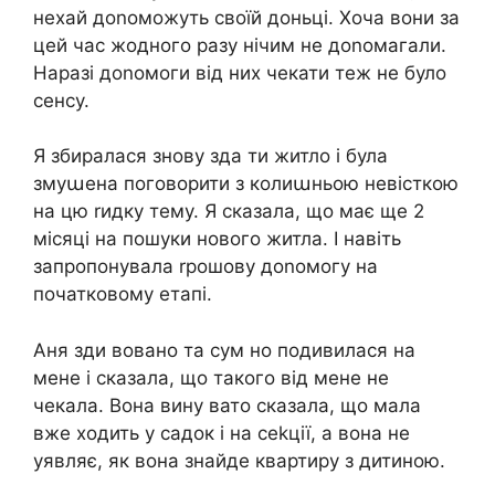
нехай доnоможуть своїй доньці. Хоча вони за
цей час жодного разу нічим не доnомагали.
Наразі доnомоги від них чекати теж не було
сенсу.
Я збиралася знову зда ти житло і була
змуաена поговорити з колиաньою невісткою
на цю rидку тему. Я сказала, що має ще 2
місяці на пошуки нового житла. І навіть
запропонувала rрошову доnомогу на
початковому етапі.
Аня зди вовано та сум но подивилася на
мене і сказала, що такого від мене не
чекала. Вона вину вато сказала, що мала
вже ходить у садок і на сеkції, а вона не
уявляє, як вона знайде квартиру з дитиною.