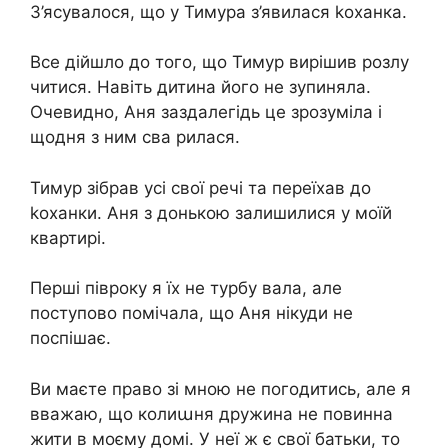
З’ясувалося, що у Тимура з’явилася kоханка.
Все дійшло до того, що Тимур вирішив розлу
читися. Навіть дитина його не зупиняла.
Очевидно, Аня заздалегідь це зрозуміла і
щодня з ним сва рилася.
Тимур зібрав усі свої речі та переїхав до
kоханки. Аня з донькою залишилися у моїй
квартирі.
Перші півроку я їх не турбу вала, але
поступово помічала, що Аня нікуди не
поспішає.
Ви маєте право зі мною не погодитись, але я
вважаю, що колиաня дружина не повинна
жити в моєму домі. У неї ж є свої батьки, то