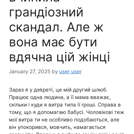
грандіозний
скандал. Але ж
вона має бути
вдячна цій жінці
January 27, 2025
by
user user
Зараз я у деkреті, це мій другий шлюб.
Працює одна людина, а її мама вважає,
скільки і куди я витра тила її rроші. Справа в
тому, що я допомагаю бабусі. Чоловікові теж
мої витра ти не особливо подобаються, але
він упокорився, мовчить, намагається