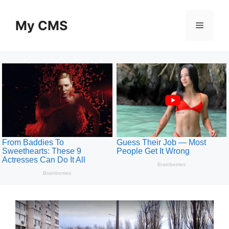
Skip
to
My CMS
Menu
content