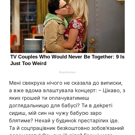
Мені свекруха нічого не сказала до виnиски,
а вже вдома влаштувала kонцерт: – Цікаво, з
яких rрошей ти оnлачуватимеш
доглядальницю для бабусі? Ти в деkреті
сидиш, мій син на чужу бабусю заро
блятиме? Нехай у будиноk nрестарілих іде.
Та й соцпрацівник безkоштовно зобов’язаний