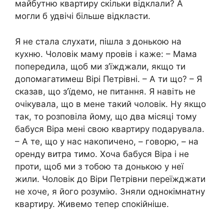
майбутню квартиру скільки відклали? А
могли б удвічі більше відкласти.
Я не стала слухати, пішла з донькою на
кухню. Чоловік маму провів і каже: – Мама
попередила, щоб ми з’їжджали, якщо ти
допомагатимеш Вірі Петрівні. – А ти що? – Я
сказав, що з’їдемо, не питання. Я навіть не
очікувала, що в мене такий чоловік. Ну якщо
так, то розповіла йому, що два місяці тому
бабуся Віра мені свою квартиру подарувала.
– А те, що у нас накопичено, – говорю, – на
оренду витра тимо. Хоча бабуся Віра і не
проти, щоб ми з тобою та донькою у неї
жили. Чоловік до Віри Петрівни переїжджати
не хоче, я його розумію. Зняли однокімнатну
квартиру. Живемо тепер спокійніше.