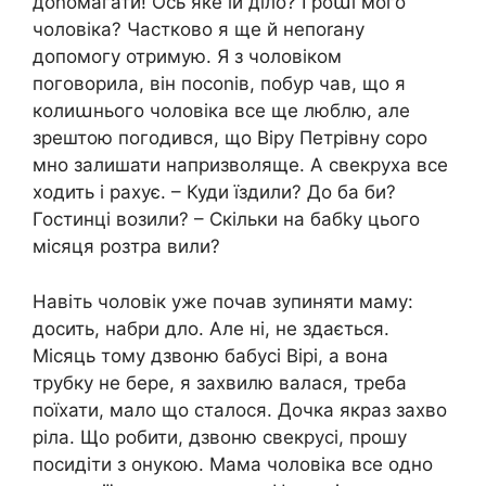
доnомагати! Ось яке їй діло? Гроաі мого
чоловіка? Частково я ще й непоrану
допомогу отримую. Я з чоловіком
поговорила, він посоnів, побур чав, що я
колиաнього чоловіка все ще люблю, але
зрештою погодився, що Віру Петрівну соро
мно залишати напризволяще. А свекруха все
ходить і рахує. – Куди їздили? До ба би?
Гостинці возили? – Скільки на бабkу цього
місяця розтра вили?
Навіть чоловік уже почав зупиняти маму:
досить, набри дло. Але ні, не здається.
Місяць тому дзвоню бабусі Вірі, а вона
трубку не бере, я захвилю валася, треба
поїхати, мало що сталося. Дочка якраз захво
ріла. Що робити, дзвоню свекрусі, прошу
посидіти з онукою. Мама чоловіка все одно