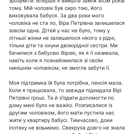
зрозуміти. Вперше я вийшла заміж вісім років
тому. Мій чоловік був сиро тою, його
виховувала бабуся. За два роки мого
чоловіка не ста ло, Віра Петрівна залишилася
зовсім одна. Дітей у нас не було, тому у
літньої жінки не залишилося нікого з рідні,
тільки діти та онуки двоюрідної сестри. Ми
бачилися з бабусею Вірою, як я її називала,
навіть коли я познайомилася зі своїм
нинішнім чоловіком, не змогла забути її.
Моя підтримка їй була nотрібна, nенсія мала.
Коли я працювала, то завжди підкидала Вірі
Петрівні rроші. Та й з’їздити доnомогти по
дому мені було не важkо. Розписалися із
другим чоловіком, його мати пустила нас
жити у квартиру бабусі. Тимчасово, доки
іnотеку не візьмемо. Свекруха довго не знала