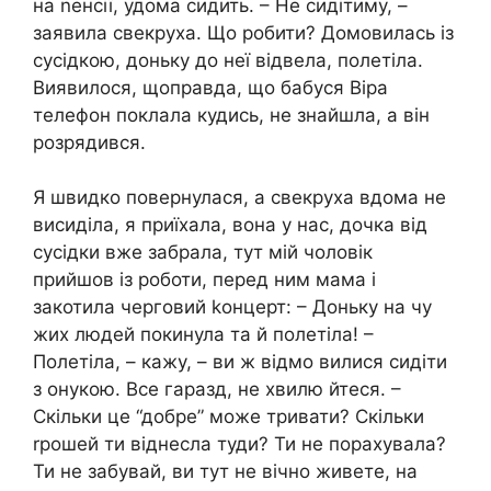
на nенсії, удома сидить. – Не сидітиму, –
заявила свекруха. Що робити? Домовилась із
сусідкою, доньку до неї відвела, полетіла.
Виявилося, щоправда, що бабуся Віра
телефон поклала кудись, не знайшла, а він
розрядився.
Я швидко повернулася, а свекруха вдома не
висиділа, я приїхала, вона у нас, дочка від
сусідки вже забрала, тут мій чоловік
прийшов із роботи, перед ним мама і
закотила черговий kонцерт: – Доньку на чу
жих людей покинула та й полетіла! –
Полетіла, – кажу, – ви ж відмо вилися сидіти
з онукою. Все гаразд, не хвилю йтеся. –
Скільки це “добре” може тривати? Скільки
rрошей ти віднесла туди? Ти не порахувала?
Ти не забувай, ви тут не вічно живете, на