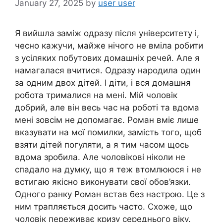
January 27, 2025
by
user user
Я вийшла заміж одразу після університету і,
чесно кажучи, майже нічого не вміла робити
з усіляких побутових домашніх речей. Але я
намагалася вчитися. Одразу народила один
за одним двох дітей. І діти, і вся домашня
робота трималися на мені. Мій чоловік
добрий, але він весь час на роботі та вдома
мені зовсім не допомагає. Роман вміє лише
вказувати на мої помилки, замість того, щоб
взяти дітей погуляти, а я тим часом щось
вдома зробила. Але чоловікові ніколи не
спадало на думку, що я теж втомлююся і не
встигаю якісно виконувати свої обов’язки.
Одного ранку Роман встав без настрою. Це з
ним трапляється досить часто. Схоже, що
чоловік переживає кризу середнього віку.