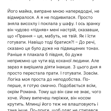
Його майка, випране мною напередодні, не
відмиралося. А я не подивилася. Просто
зняла висохлу і поклала у шафу. І ось зранку
він чудово «підняв» мені настрій, сказавши,
що «Прання – це, мабуть, не твій. Як і їсти
готувати. Навіщо тоді братися?! – До речі,
сказано це було дуже на підвищених тонах.
Раніше я плакала б півдня, бо дуже
неприємно це чути від коханої людини. Але
зараз я вирішила діяти інакше. З цього дня я
просто перестала прати. І готувати. Зовсім.
Логіка моя проста до неподобства. По-
перше, я готую смачно. Подобається всім,
окрім Романа. Тому що він сам не знає, чого
хоче. Йому випечеш пиріжки, він носом
крутить. Млинці його теж не влаштовують і
таке інше. По-друге, щоб одяг не стирався,