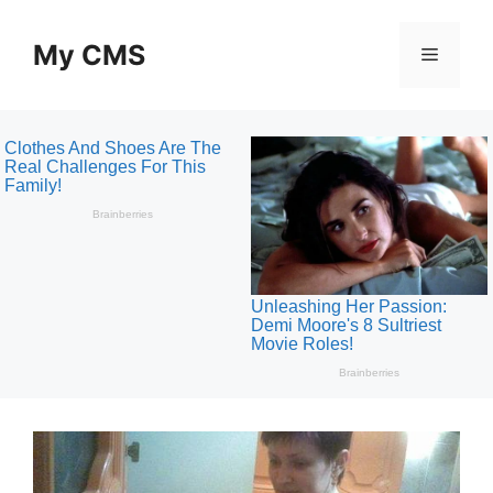
Skip
to
My CMS
Menu
content