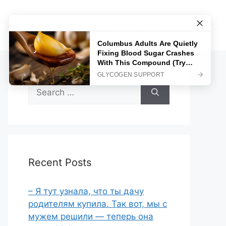
Sample Page
Search
for:
Recent Posts
– Я тут узнала, что ты дачу
родителям купила. Так вот, мы с
мужем решили — теперь она