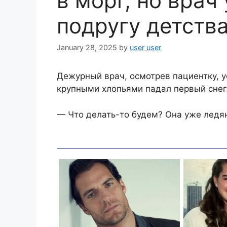
в морг, но врач 
подругу детств
January 28, 2025
by
user user
Дежурный врач, осмотрев пациентку, у
крупными хлопьями падал первый снег.
— Что делать-то будем? Она уже ледян