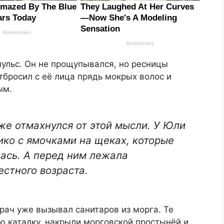
пульс. Он не прощупывался, но ресницы
тбросил с её лица прядь мокрых волос и
ым.
же отмахнулся от этой мысли. У Юли
ико с ямочками на щеках, которые
лась. А перед ним лежала
стного возраста.
врач уже вызывал санитаров из морга. Те
ю каталку, накрыли морговской простынёй и