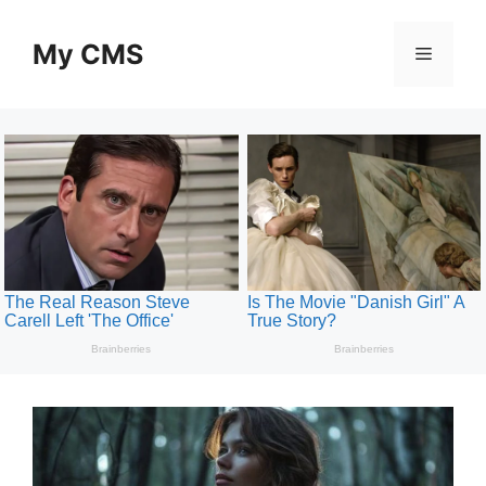
Skip
to
My CMS
Menu
content