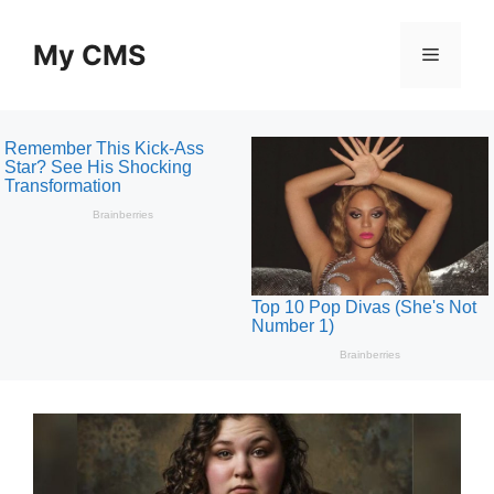
Skip
to
My CMS
Menu
content