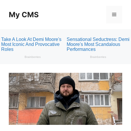
Skip
to
My CMS
Menu
content