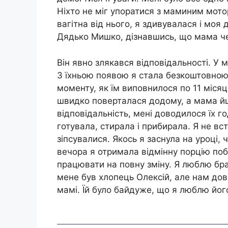
Ніхто не міг упоратися з маминим мот
вагітна від нього, я здивувалася і моя
Дядько Мишко, дізнавшись, що мама чека
Він явно злякався відповідальності. У
З їхньою появою я стала безкоштовною
моменту, як їм виповнилося по 11 місяці
швидко поверталася додому, а мама йш
відповідальність, мені доводилося їх го
готувала, стирала і прибирала. Я не вс
зіпсувалися. Якось я заснула на уроці,
вечора я отримала відмінну порцію побо
працювати на повну зміну. Я люблю брат
мене був хлопець Олексій, але нам дов
мамі. Їй було байдуже, що я люблю йог