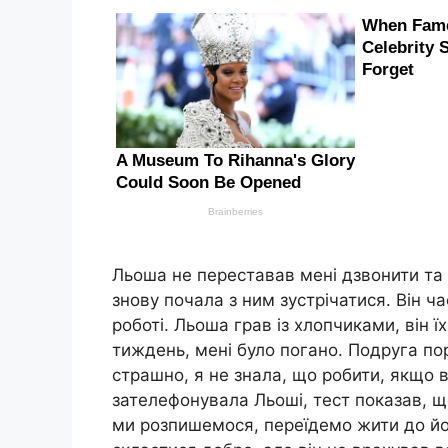
Льоша не переставав мені дзвонити та п
знову почала з ним зустрічатися. Він ч
роботі. Льоша грав із хлопчиками, він 
тиждень, мені було погано. Подруга пор
страшно, я не знала, що робити, якщо 
зателефонувала Льоші, тест показав, що
ми розпишемося, переїдемо жити до йог