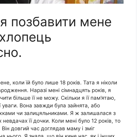
я позбавити мене
 хлопець
сно.
е, коли їй було лише 18 років. Тата я ніколи
ародження. Наразі мені сімнадцять років, я
ити більше її не можу. Скільки я її пам’ятаю,
 уваги. Вона завжди була зайнята, або
ужками чи залицяльниками. Я ж залишалася з
невдачах її дочки. Коли мені було 12 років, то
 Він довгий час доглядав маму і зміг
а нього. Я знала, що він кине нас, як і інших.