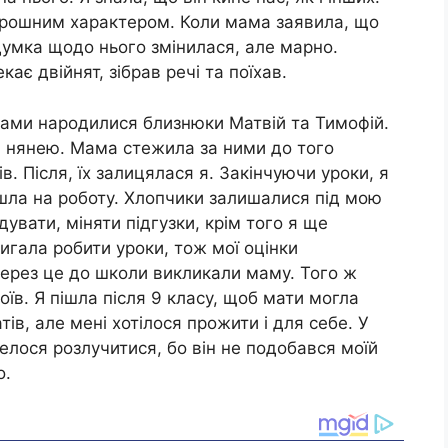
орошним характером. Коли мама заявила, що
 думка щодо нього змінилася, але марно.
є двійнят, зібрав речі та поїхав.
 мами народилися близнюки Матвій та Тимофій.
 нянею. Мама стежила за ними до того
в. Після, їх залицялася я. Закінчуючи уроки, я
ла на роботу. Хлопчики залишалися під мою
дувати, міняти підгузки, крім того я ще
тигала робити уроки, тож мої оцінки
 через це до школи викликали маму. Того ж
їв. Я пішла після 9 класу, щоб мати могла
ів, але мені хотілося прожити і для себе. У
елося розлучитися, бо він не подобався моїй
о.