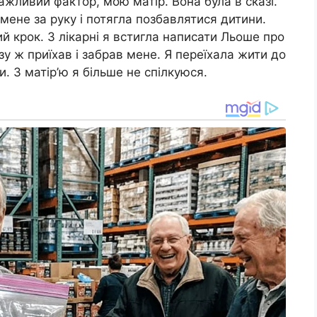
ажливий фактор, мою матір. Вона була в сказі.
мене за руку і потягла позбавлятися дитини.
й крок. З лікарні я встигла написати Льоше про
зу ж приїхав і забрав мене. Я переїхала жити до
. З матір’ю я більше не спілкуюся.