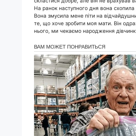
скластися добре, але він не врахував в
На ранок наступного дня вона схопила 
Вона змусила мене піти на відчайдушни
те, що хоче зробити моя мати. Він одра
нього, ми чекаємо народження дівчинки