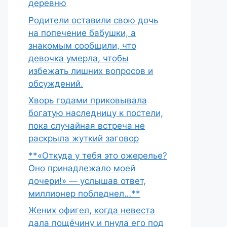
деревню
Родители оставили свою дочь
на попечение бабушки, а
знакомым сообщили, что
девочка умерла, чтобы
избежать лишних вопросов и
обсуждений.
Хворь годами приковывала
богатую наследницу к постели,
пока случайная встреча не
раскрыла жуткий заговор
**«Откуда у тебя это ожерелье?
Оно принадлежало моей
дочери!» — услышав ответ,
миллионер побледнел…**
Жених офигел, когда невеста
дала пощёчину и пнула его под