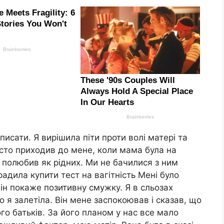
исати. Я вирішила піти проти волі матері та
асто приходив до мене, коли мама була на
їх полюбив як рідних. Ми не бачилися з ним
адила купити тест на вагітність Мені було
він покаже позитивну смужку. Я в сльозах
 я залетіла. Він мене заспокоював і сказав, що
о батьків. За його планом у нас все мало