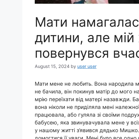
Мати намагалас
дитини, але мій
повернувся вча
August 15, 2024
by
user user
Мати мене не любить. Вона народила мен
не бачила, він покинув матір до мого н
мрію переїхати від матері назавжди. Бач
вона ніколи не приділяла мені належної
працювала, або гуляла зі своїми подр
бабусею, яка звинувачувала мене у всіх 
у нашому житті з’явився дядько Мишко.
домогтися її уваги. Мені було все одно н