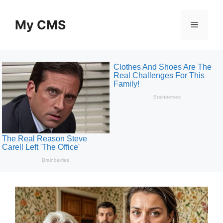
Skip
to
My CMS
Menu
content