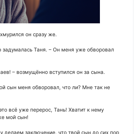
хмурился он сразу же.
 задумалась Таня. – Он меня уже обворовал
чаев! – возмущённо вступился он за сына.
вой сын меня обворовал, что ли? Мне так не
то всё уже перерос, Тань! Хватит к нему
же мой сын!
у делаем заключение, что твой сын до сих пор