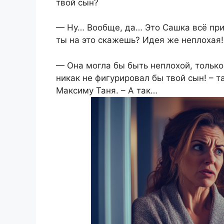
твой сын?
— Ну… Вообще, да… Это Сашка всё прид
ты на это скажешь? Идея же неплохая!
— Она могла бы быть неплохой, только
никак не фигурировал бы твой сын! – 
Максиму Таня. – А так…