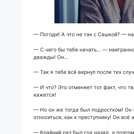
— Погоди! А что не так с Сашкой? — на
— С чего бы тебе начать… — наигранно
дважды! Он…
— Так я тебе всё вернул после тех слу
— И что? Это отменяет тот факт, что т
кажется!
— Но он же тогда был подростком! Он э
относиться, как к преступнику! Он всё 
— Крайний раз был год назад, а поэтом