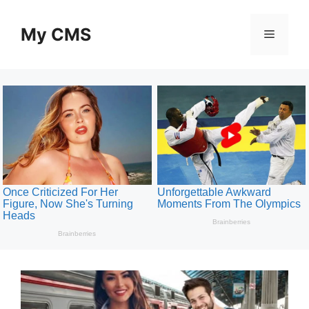
Skip
to
My CMS
Menu
content