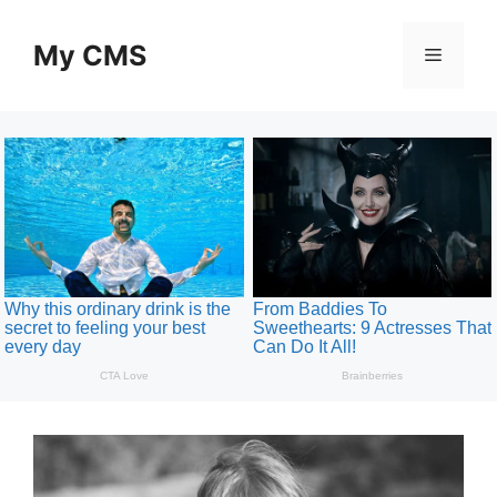
Skip
to
My CMS
Menu
content