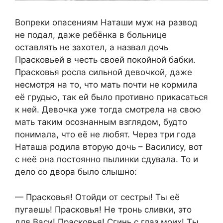
Вопреки опасениям Наташи муж на развод
не подал, даже ребёнка в больнице
оставлять не захотел, а назвал дочь
Прасковьей в честь своей покойной бабки.
Прасковья росла сильной девочкой, даже
несмотря на то, что мать почти не кормила
её грудью, так ей было противно прикасаться
к ней. Девочка уже тогда смотрела на свою
мать таким осознанным взглядом, будто
понимала, что её не любят. Через три года
Наташа родила вторую дочь – Василису, вот
с неё она постоянно пылинки сдувала. То и
дело со двора было слышно:
— Прасковья! Отойди от сестры! Ты её
пугаешь! Прасковья! Не тронь сливки, это
для Васи! Прасковья! Сгинь с глаз моих! Ты