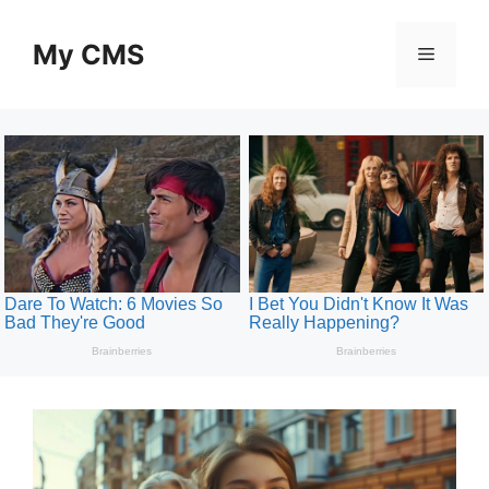
Skip
to
My CMS
Menu
content