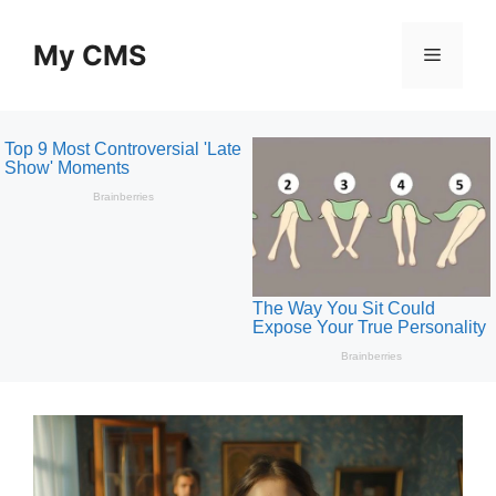
Skip
to
My CMS
Menu
content