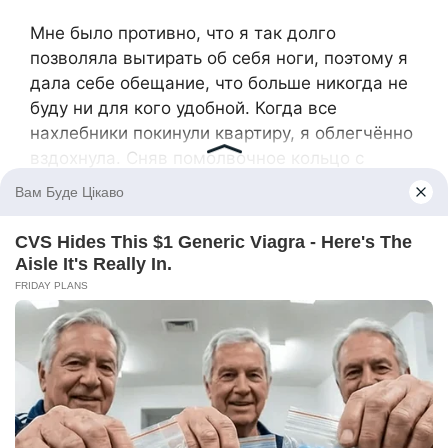
Мне было противно, что я так долго
позволяла вытирать об себя ноги, поэтому я
дала себе обещание, что больше никогда не
буду ни для кого удобной. Когда все
нахлебники покинули квартиру, я облегчённо
вздохнула. Сняв помолвочное кольцо с
пальца, я села у окна и долго смотрела
вдаль, мечтая о светлом будущем. История с
Костей не заставила меня разочароваться в
любви, я верю, что где-то меня ждёт мой
идеальный мужчина.