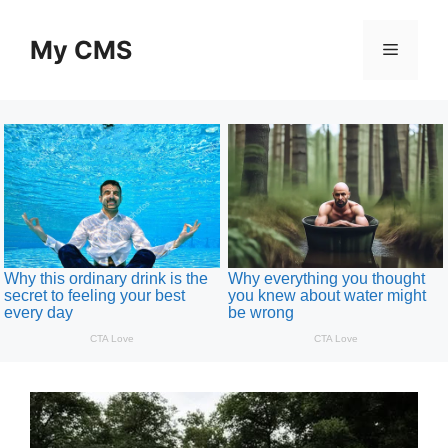
Skip
to
My CMS
Menu
content