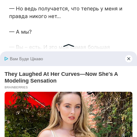
— Но ведь получается, что теперь у меня и
правда никого нет…
— А мы?
— Вы – есть. И это моя самая большая
радость!
***
Вскоре Юля обратилась к нотариусу, чтобы
вступить в наследство. В завещании были
указаны квартира, дача, банковский счет,
перечислены дорогие для бабули вещи – в
том числе и драгоценности. Единственной
наследницей была Юля.