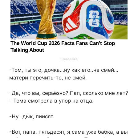
-Том, ты это, дочка…ну как его..не смей…
матери перечить-то, не смей.
-Да, что вы, серьёзно? Пап, сколько мне лет?
- Тома смотрела в упор на отца.
-Ну…дык, пиисят.
-Вот, папа, пятьдесят, я сама уже бабка, а вы