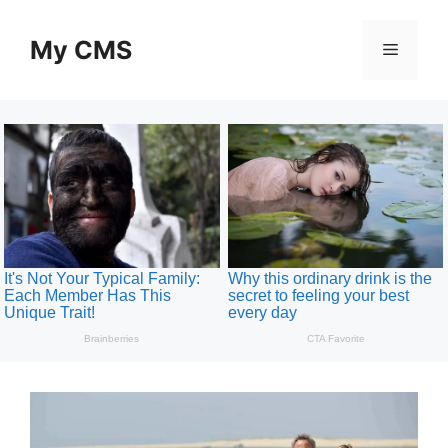
Skip
to
My CMS
Menu
content