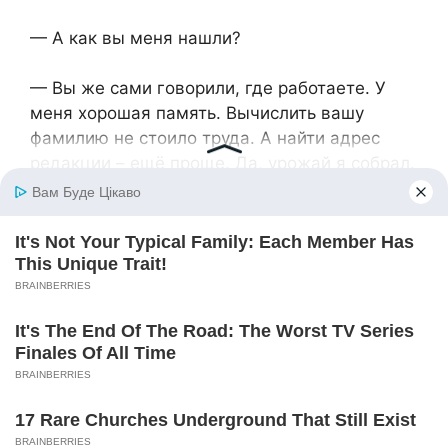
— А как вы меня нашли?
— Вы же сами говорили, где работаете. У
меня хорошая память. Вычислить вашу
фамилию не стоило труда. А найти адрес
редакции – ещё проще. Да, урожай я собрал.
Что-то продал, извините, не сохранить было
бы. Деньги я отдам.
— Нет, что вы, не надо…
Через месяц Татьяна переехала к Роману.
Начинался новый период её жизни, период
счастья и любви. Она просыпалась утром и
сразу смотрела на подушку рядом – не
приснилось ли. Впервые она испытывала
такое чувство любви, что сама себе