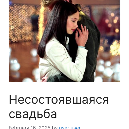
Несостоявшаяся
свадьба
February 16, 2025
by
user user