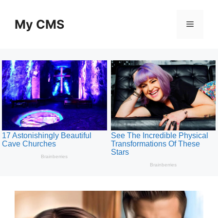
Skip
to
My CMS
Menu
content