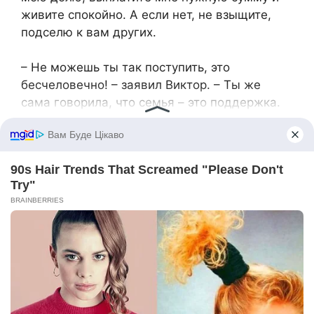
живите спокойно. А если нет, не взыщите,
подселю к вам других.
– Не можешь ты так поступить, это
бесчеловечно! – заявил Виктор. – Ты же
сама говорила, что семья – это поддержка.
– И эти деньги меня отлично поддержат,
гораздо лучше, чем непротянутая рука
брата, – ответила Арина.
***
Вскоре она уехала на север, как и
собиралась, вместе с деньгами,
вырученными за долю в квартире.
Испуганные перспективой жить с чужаком
Оксана Григорьевна и Виктор быстро