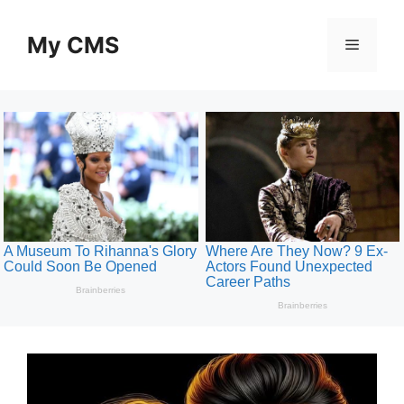
Skip
to
My CMS
Menu
content