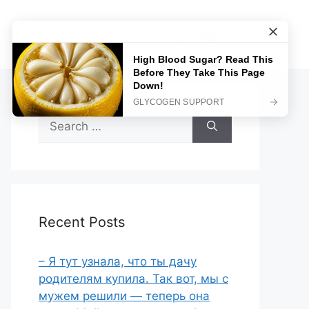
Sample Page
Search
for:
Recent Posts
– Я тут узнала, что ты дачу
родителям купила. Так вот, мы с
мужем решили — теперь она