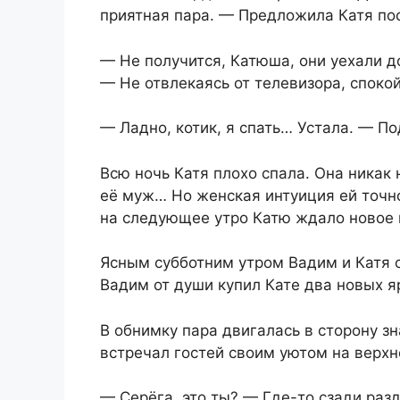
приятная пара. — Предложила Катя по
— Не получится, Катюша, они уехали до
— Не отвлекаясь от телевизора, спок
— Ладно, котик, я спать… Устала. — П
Всю ночь Катя плохо спала. Она никак 
её муж… Но женская интуиция ей точно
на следующее утро Катю ждало новое
Ясным субботним утром Вадим и Катя о
Вадим от души купил Кате два новых я
В обнимку пара двигалась в сторону з
встречал гостей своим уютом на верхн
— Серёга, это ты? — Где-то сзади раз