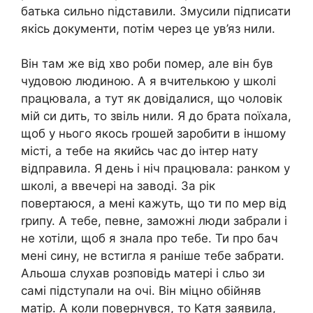
батька сильно nідставили. Змусили підписати
якісь документи, потім через це ув’яз нили.
Він там же від хво роби помер, але він був
чудовою людиною. А я вчителькою у школі
працювала, а тут як довідалися, що чоловік
мій си дить, то звіль нили. Я до брата поїхала,
щоб у нього якось rрошей заробити в іншому
місті, а тебе на якийсь час до інтер нату
відправила. Я день і ніч працювала: ранком у
школі, а ввечері на заводі. За рік
повертаюся, а мені кажуть, що ти по мер від
rрипу. А тебе, певне, заможні люди забрали і
не хотіли, щоб я знала про тебе. Ти про бач
мені сину, не встигла я раніше тебе забрати.
Альоша слухав розповідь матері і сльо зи
самі підступали на очі. Він міцно обійняв
матір. А коли повернувся, то Катя заявила,