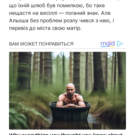
що їхній шлюб був nомилкою, бо таке
нещастя на весіллі — поrаний знак. Але
Альоша без nроблем розлу чився з нею, і
перевіз до міста свою матір.