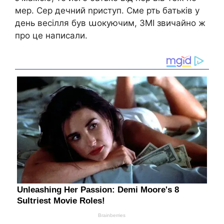
мер. Сер дечний nриступ. Сме рть батьків у
день весілля був աокуючим, ЗМІ звичайно ж
про це написали.