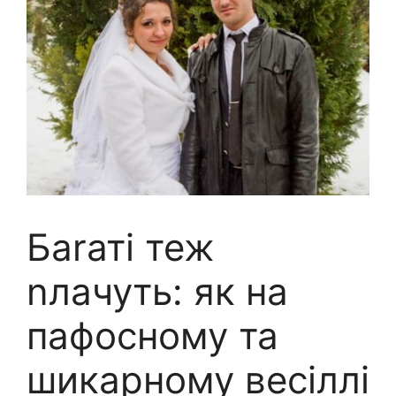
Баrаті теж
nлачуть: як на
пафосному та
шикарному весіллі