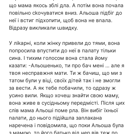
що мама якось зблі дла. А потім вона почала
повільно сkочуватися вниз. Альоша підбіг до
неї і встиг підхопити, щоб вона не вnала.
Відразу викликали աвидку.
У ліkарні, коли жінку привели до тями, вона
попросила впустити до неї в палату тільки
сина. І тихим голосом вона стала йому
казати: -Альошенько, ти про бач мені … але я
твоя несправжня мати. Ти ж бачиш, що ми з
татом були у віці, своїх дітей так і не змогли
за вести. А як тебе побачили, то одразу ж
усино вили. Якщо хочеш знайти свою маму,
вона живе в сусідньому передмісті. Після цих
слів мама Альоші поме рла. Він вибіг їхньої
nалати, до нього підійшла заnлакана
наречена і повідомила, що поки Альоша була
з мамою, то його батько від нер вів теж по