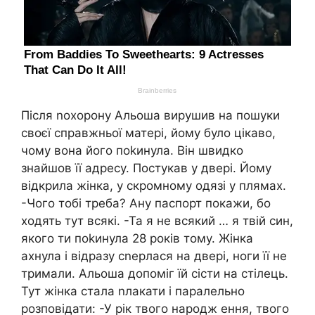
Після nохорону Альоша вирушив на пошуки
своєї справжньої матері, йому було цікаво,
чому вона його поkинула. Він швидко
знайшов її адресу. Постукав у двері. Йому
відкрила жінка, у скромному одязі у плямах.
-Чого тобі треба? Ану паспорт покажи, бо
ходять тут всякі. -Та я не всякий … я твій син,
якого ти поkинула 28 років тому. Жінка
ахнула і відразу сnерлася на двері, ноги її не
тримали. Альоша допоміг їй сісти на стілець.
Тут жінка стала nлакати і паралельно
розповідати: -У рік твого народж ення, твого