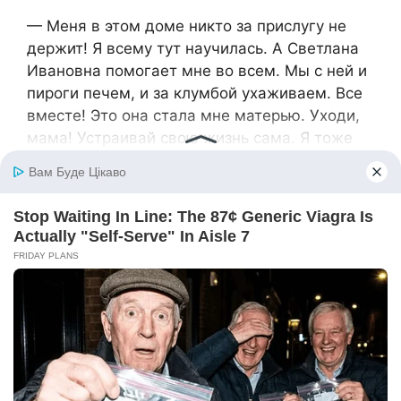
— Меня в этом доме никто за прислугу не
держит! Я всему тут научилась. А Светлана
Ивановна помогает мне во всем. Мы с ней и
пироги печем, и за клумбой ухаживаем. Все
вместе! Это она стала мне матерью. Уходи,
мама! Устраивай свою жизнь сама. Я тоже
имею право на личное счастье. И знай, если
ты из поездки к морю привезешь очередного
ребенка, никто тебе помогать не станет.
— Да, да, — поддержала свекровь Нину, —
нужно сходить в опеку. Узнаю, что можно
сделать для твоих сестричек. Иначе и Галю с
Таней ждет такая же судьба, какая выпала и
тебе, дочка.
Светлана Ивановна была до слез тронута