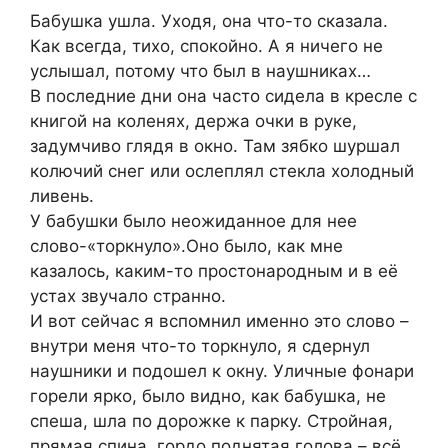
Бабушка ушла. Уходя, она что-то сказала.
Как всегда, тихо, спокойно. А я ничего не
услышал, потому что был в наушниках…
В последние дни она часто сидела в кресле с
книгой на коленях, держа очки в руке,
задумчиво глядя в окно. Там зябко шуршал
колючий снег или ослеплял стекла холодный
ливень.
У бабушки было неожиданное для нее
слово-«торкнуло».Оно было, как мне
казалось, каким-то простонародным и в её
устах звучало странно.
И вот сейчас я вспомнил именно это слово –
внутри меня что-то торкнуло, я сдернул
наушники и подошел к окну. Уличные фонари
горели ярко, было видно, как бабушка, не
спеша, шла по дорожке к парку. Стройная,
прямая спина, гордо поднятая голова – всё