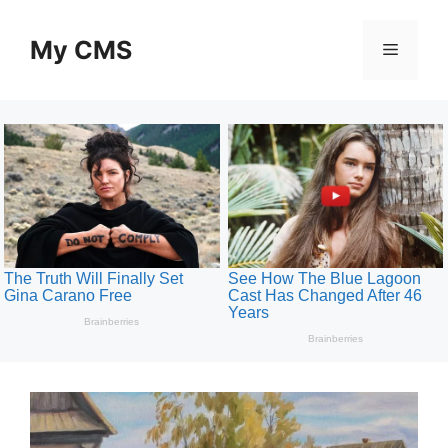
Skip
to
My CMS
Menu
content