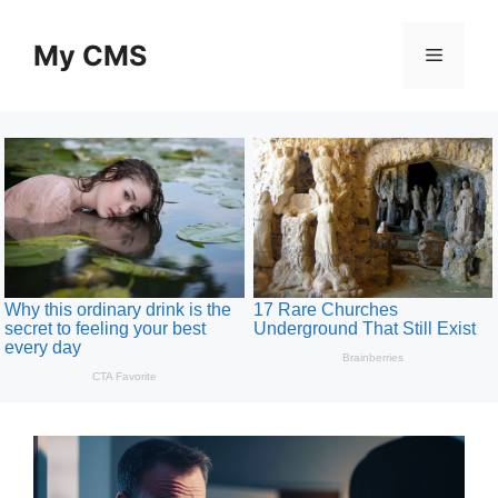
Skip
to
My CMS
Menu
content