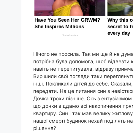
Нічого не просила. Так ми ще й не дума
потрібна була допомога, щоб відвезти 
навіть не перепитувала, відразу примча
Вирішили свої погляди таки переглянут
інші. Покликали дітей до себе. Сказали
передати. На це питання син з невістко
Дочка трохи пізніше. Ось з ентузіазмом
що дочки віддамо всі накопичення пря
квартиру. Син і так мав велику житлов
нашої смерті будинок нехай поділять н
рішення?