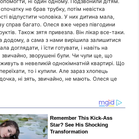
 допомогти, ні один одному. Подзвонили дітям.
спочатку не брав трубку, потім невістка
сті відпустити чоловіка. У них дитина мала,
ву справ багато. Олеся вже через півгодини
уктів. Також зятя привезла. Він лікар все-таки.
а додому, а сама з нами вирішила залишитися
ла доглядати, і їсти готувати, і навіть на
 звичайно, зворушені були. Чи чули ще, що
 живуть в невеликій однокімнатній квартирі. Що
переїхати, то і купили. Але зараз хлопець
дочка, ні зять, звичайно, не мають. Олеся це