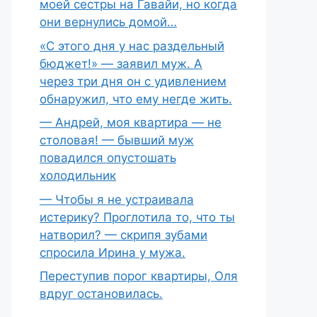
моей сестры на Гавайи, но когда
они вернулись домой…
«С этого дня у нас раздельный
бюджет!» — заявил муж. А
через три дня он с удивлением
обнаружил, что ему негде жить.
— Андрей, моя квартира — не
столовая! — бывший муж
повадился опустошать
холодильник
— Чтобы я не устраивала
истерику? Проглотила то, что ты
натворил? — скрипя зубами
спросила Ирина у мужа.
Переступив порог квартиры, Оля
вдруг остановилась.