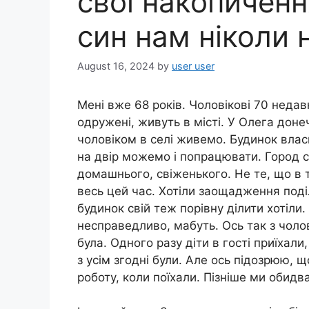
свої накопиченн
син нам ніколи 
August 16, 2024
by
user user
Мені вже 68 років. Чоловікові 70 недав
одружені, живуть в місті. У Олега донеч
чоловіком в селі живемо. Будинок влас
на двір можемо і попрацювати. Город 
домашнього, свіженького. Не те, що в 
весь цей час. Хотіли заощадження поділ
будинок свій теж порівну ділити хотіли
несправедливо, мабуть. Ось так з чоло
була. Одного разу діти в гості приїхали
з усім згодні були. Але ось підозрюю, щ
роботу, коли поїхали. Пізніше ми обидва