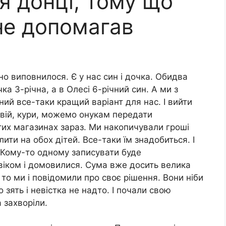
я донці, тому що
не допомагав
но виповнилося. Є у нас син і дочка. Обидва
ка 3-річна, а в Олесі 6-річний син. А ми з
ний все-таки кращий варіант для нас. І вийти
свій, кури, можемо онукам передати
тих магазинах зараз. Ми накопичували гроші
ити на обох дітей. Все-таки їм знадобиться. І
. Кому-то одному записувати буде
віком і домовилися. Сума вже досить велика
, то ми і повідомили про своє рішення. Вони ніби
о зять і невістка не надто. І почали свою
 захворіли.