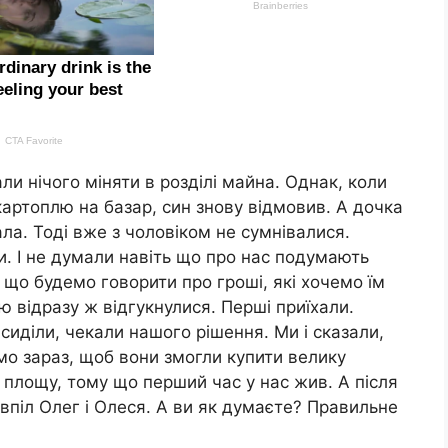
ли нічого міняти в розділі майна. Однак, коли
картоплю на базар, син знову відмовив. А дочка
ла. Тоді вже з чоловіком не сумнівалися.
и. І не думали навіть що про нас подумають
, що будемо говорити про гроші, які хочемо їм
ю відразу ж відгукнулися. Перші приїхали.
 сиділи, чекали нашого рішення. Ми і сказали,
мо зараз, щоб вони змогли купити велику
у площу, тому що перший час у нас жив. А після
авпіл Олег і Олеся. А ви як думаєте? Правильне