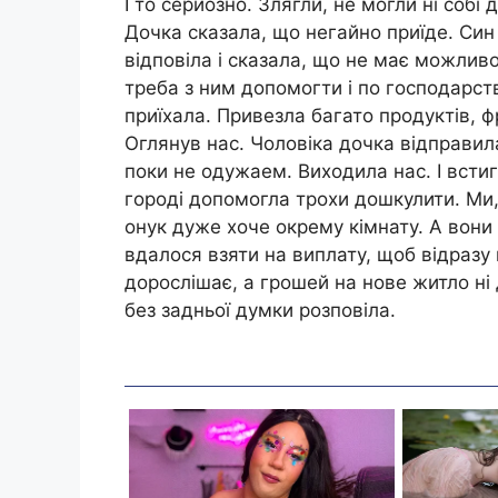
І то серйозно. Злягли, не могли ні собі
Дочка сказала, що негайно приїде. Син 
відповіла і сказала, що не має можливо
треба з ним допомогти і по господарст
приїхала. Привезла багато продуктів, фр
Оглянув нас. Чоловіка дочка відправил
поки не одужаем. Виходила нас. І встига
городі допомогла трохи дошкулити. Ми,
онук дуже хоче окрему кімнату. А вони
вдалося взяти на виплату, щоб відразу 
дорослішає, а грошей на нове житло ні 
без задньої думки розповіла.