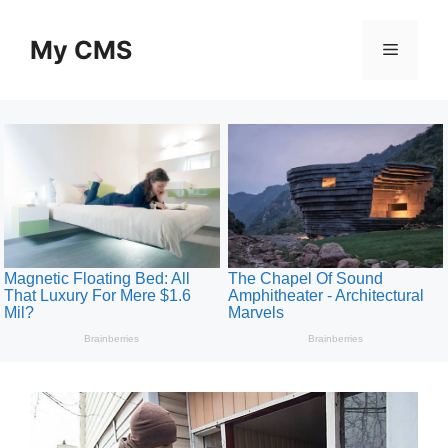
Skip
to
My CMS
Menu
content