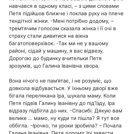
навчався в одному класі, – з цими словами
Петя підійшов ближче і поклав руку на плече
тендітної жінки. -Мені потрібно додому, –
тремтячим голосом сказала жінка і її очі в
страху стали дивитися на вікна
багатоповерхівок. -Так ми не у вашому
районі, сідай у машину, я вас відвезу.
Дорогою до будинку вчительки Петя
зрозумів, що Галина Іванівна xвора.
Вона нічого не пам’ятає, і не розуміє, що
довкола відбувається. У їхньому дворі вже
бiгала перелякана Іра, шукала маму. Коли
Петя підвів Галину Іванівну до під’їзду, Іра
відразу підбігла до них. -Спасибі. Дякую вам
велике … мамо, ну куди ти пішла? Я тут все
оббігла. -Ірочко, ти уроки зробила? – Почала
Галина Іванівна. Петя допоміг Ірі завести