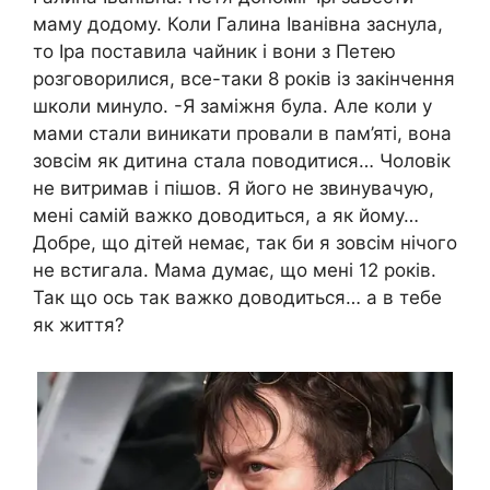
маму додому. Коли Галина Іванівна заснула,
то Іра поставила чайник і вони з Петею
розговорилися, все-таки 8 років із закінчення
школи минуло. -Я заміжня була. Але коли у
мами стали виникати провали в пам’яті, вона
зовсім як дитина стала поводитися… Чоловік
не витримав і пішов. Я його не звинувачую,
мені самій вaжко доводиться, а як йому…
Добре, що дітей немає, так би я зовсім нічого
не встигала. Мама думає, що мені 12 років.
Так що ось так важко доводиться… а в тебе
як життя?