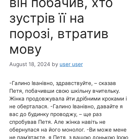
він побачив, хто
зустрів її на
порозі, втратив
мову
August 18, 2024
by
user user
-Галино Іванівно, здравствуйте, – сказав
Петя, побачивши свою шкільну вчительку.
Жінка продовжувала йти дрібними кроками і
не оберталася. -Галино Іванівно, давайте я
вас до будинку проводжу, – ще раз
спробував Петя. Але жінка навіть не
обернулася на його монолог. -Ви може мене
не пам’ятаєте, я Петя, з вашою донькою Ірою