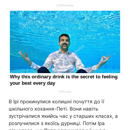
В Ірі прокинулися колишні почуття до її
шкільного кохання-Петі. Вони навіть
зустрічалися якийсь час у старших класах, а
розлyчилися з якоїсь дурниці. Потім Іра