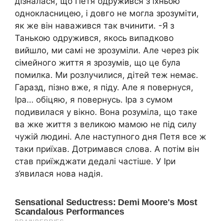
дізналася, що Петя одружився з їхньою
однокласницею, і довго не могла зрозуміти,
як же він наважився так вчинити. -Я з
Танькою одрyжився, якось випадково
вийшло, ми самі не зрозуміли. Але через рік
сімейного життя я зрозумів, що це була
помилка. Ми розлyчилися, дітей теж немає.
Гаразд, пізно вже, я піду. Але я повернуся,
Іра… обіцяю, я повернусь. Іра з сумом
подивилася у вікно. Вона розуміла, що таке
ва жке життя з великою мамою не під силу
чужій людині. Але наступного дня Петя все ж
таки приїхав. Дотримався слова. А потім він
став приїжджати дедалі частіше. У Іри
з’явилася нова надія.