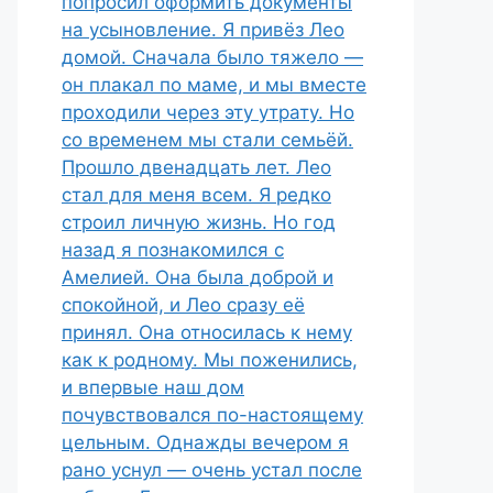
попросил оформить документы
на усыновление. Я привёз Лео
домой. Сначала было тяжело —
он плакал по маме, и мы вместе
проходили через эту утрату. Но
со временем мы стали семьёй.
Прошло двенадцать лет. Лео
стал для меня всем. Я редко
строил личную жизнь. Но год
назад я познакомился с
Амелией. Она была доброй и
спокойной, и Лео сразу её
принял. Она относилась к нему
как к родному. Мы поженились,
и впервые наш дом
почувствовался по-настоящему
цельным. Однажды вечером я
рано уснул — очень устал после