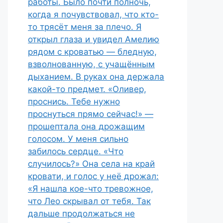
работы. Было почти полночь,
когда я почувствовал, что кто-
то трясёт меня за плечо. Я
открыл глаза и увидел Амелию
рядом с кроватью — бледную,
взволнованную, с учащённым
дыханием. В руках она держала
какой-то предмет. «Оливер,
проснись. Тебе нужно
проснуться прямо сейчас!» —
прошептала она дрожащим
голосом. У меня сильно
забилось сердце. «Что
случилось?» Она села на край
кровати, и голос у неё дрожал:
«Я нашла кое-что тревожное,
что Лео скрывал от тебя. Так
дальше продолжаться не