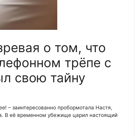
зревая о том, что
елефонном трёпе с
л свою тайну
ее! – заинтересованно пробормотала Настя,
ца. В её временном убежище царил настоящий