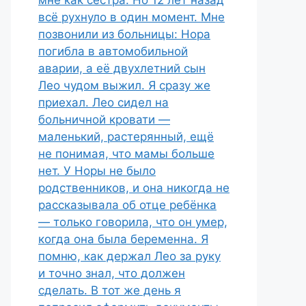
мне как сестра. Но 12 лет назад
всё рухнуло в один момент. Мне
позвонили из больницы: Нора
погибла в автомобильной
аварии, а её двухлетний сын
Лео чудом выжил. Я сразу же
приехал. Лео сидел на
больничной кровати —
маленький, растерянный, ещё
не понимая, что мамы больше
нет. У Норы не было
родственников, и она никогда не
рассказывала об отце ребёнка
— только говорила, что он умер,
когда она была беременна. Я
помню, как держал Лео за руку
и точно знал, что должен
сделать. В тот же день я