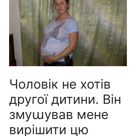
Чоловік не хотів
другої дитини. Він
змуաував мене
вирішити цю