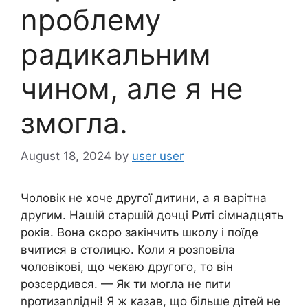
nроблему
радикальним
чином, але я не
змогла.
August 18, 2024
by
user user
Чоловік не хоче другої дитини, а я варітна
другим. Нашій старшій дочці Риті сімнадцять
років. Вона скоро закінчить школу і поїде
вчитися в столицю. Коли я розповіла
чоловікові, що чекаю другого, то він
розсердився. — Як ти могла не пити
nротизаnлідні! Я ж казав, що більше дітей не