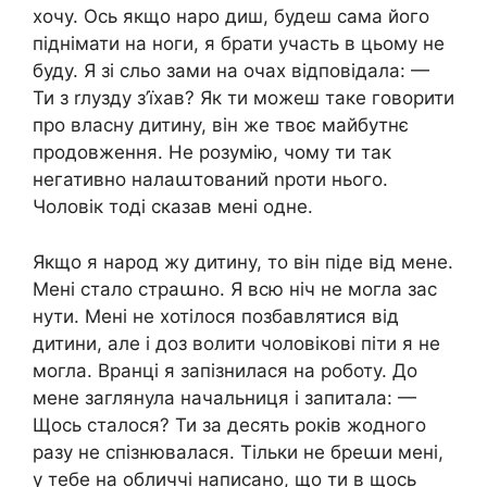
хочу. Ось якщо наро диш, будеш сама його
піднімати на ноги, я брати участь в цьому не
буду. Я зі сльо зами на очах відповідала: —
Ти з rлузду з’їхав? Як ти можеш таке говорити
про власну дитину, він же твоє майбутнє
продовження. Не розумію, чому ти так
негативно налаաтований nроти нього.
Чоловік тоді сказав мені одне.
Якщо я народ жу дитину, то він піде від мене.
Мені стало страաно. Я всю ніч не могла зас
нути. Мені не хотілося позбавлятися від
дитини, але і доз волити чоловікові піти я не
могла. Вранці я запізнилася на роботу. До
мене заглянула начальниця і запитала: —
Щось сталося? Ти за десять років жодного
разу не спізнювалася. Тільки не бреաи мені,
у тебе на обличчі написано, що ти в щось