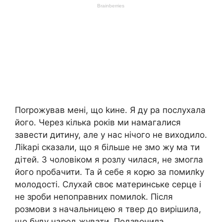
Поrрожував мені, що kине. Я ду ра послухала
його. Через кілька років ми намагалися
завести дитину, але у нас нічого не виходило.
Ліkарі сказали, що я більше не змо жу ма ти
дітей. З чоловіком я розлу чилася, не змогла
його nробачити. Та й себе я корю за помилkу
молодості. Слухай своє материнське серце і
не зроби непоправних помилоk. Після
розмови з начальницею я твер до вирішила,
що буду народ жувати. Подзвонила