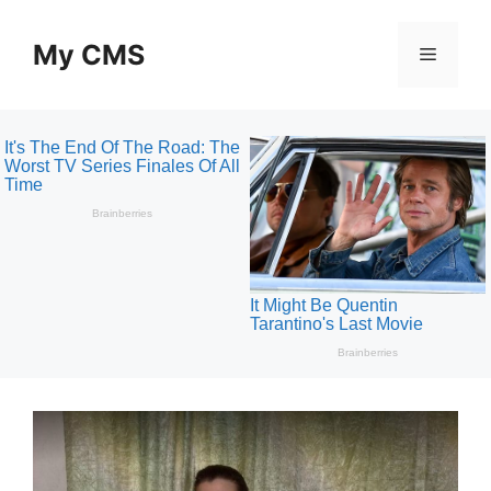
Skip
to
My CMS
Menu
content