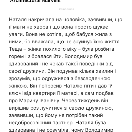
Наталя накричала на чоловіка, заявивши, що
її мати не хвора і що вона просто шукає
уваги. Вона не хотіла, щоб бабуся жила з
ними, бо вважала, що це зруйнує їхнє життя .
Теща – жінка похилого віку – була розбита
горем і зібралася йти. Володимир був
здивований і не чекав такої поведінки від
своєї дружини. Він подумав кілька хвилин і
зрозумів, що одружився з безсердечною
жінкою. Він попросив Наталю піти і дав їй
ключі від квартири її матері, а сам подбав
про Марину Іванівну. Через тиждень він
вирішив роз лучитися зі своєю дружиною,
заявивши, що йому не потрібен такий
недобросовісний партнер. Наталя була
здивована і не розуміла, чому Володимир