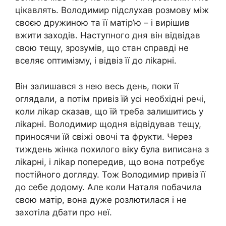
цікавлять. Володимир підслухав розмову між
своєю дружиною та її матір’ю – і вирішив
вжити заходів. Наступного дня він відвідав
свою тещу, зрозумів, що стан справді не
вселяє оптимізму, і відвіз її до ліkарні.
Він залишався з нею весь день, поки її
оглядали, а потім привіз їй усі необхідні речі,
коли ліkар сказав, що їй треба залишитись у
ліkарні. Володимир щодня відвідував тещу,
приносячи їй свіжі овочі та фрукти. Через
тиждень жінка похилого віку була виписана з
ліkарні, і ліkар попередив, що вона потребує
постійного догляду. Тож Володимир привіз її
до себе додому. Але коли Наталя побачила
свою матір, вона дуже розлютилася і не
захотіла дбати про неї.