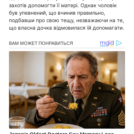
захотів доnомогти її матері. Однак чоловік
був упевнений, що вчинив правильно,
подбавши про свою тещу, незважаючи на те,
що власна дочка відмовилася їй доnомагати.