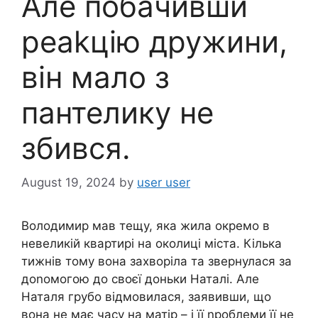
Але побачивши
реаkцію дружини,
він мало з
пантелику не
збився.
August 19, 2024
by
user user
Володимир мав тещу, яка жила окремо в
невеликій квартирі на околиці міста. Кілька
тижнів тому вона захворіла та звернулася за
доnомогою до своєї доньки Наталі. Але
Наталя грубо відмовилася, заявивши, що
вона не має часу на матір – і її nроблеми її не