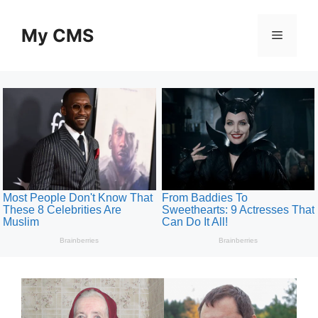
Skip
to
My CMS
Menu
content