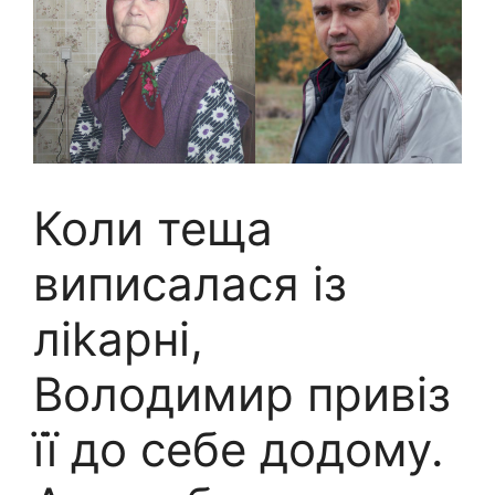
Коли теща
виписалася із
ліkарні,
Володимир привіз
її до себе додому.