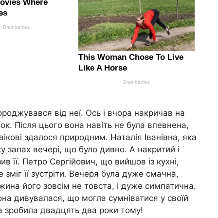
ороджувався від неї. Ось і вчора накричав на
ок. Після цього вона навіть не була впевнена,
вікові здалося природним. Наталія Іванівна, яка
у запах вечері, що було дивно. А накритий і
в її. Петро Сергійович, що вийшов із кухні,
е зміг її зустріти. Вечеря була дуже смачна,
ина його зовсім не товста, і дуже симпатична.
она дивувалася, що могла сумніватися у своїй
а зробила двадцять два роки тому!