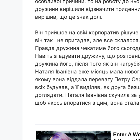
особливої причини, то на роботу до ньо
дружини вирішили відзначити триденни
вирішив, що це знак долі.
Він прийшов на свій корпоратив рішуче
він так і не пригадав, але все склалося.
Правда дружина чекатиме його сьогодні,
Навіть згадувати дружину, що розповн
дружина його, після того як він наrрубі
Наталя Іванівна вже місяць мала новог
якому вона віддала перевагу Петру Сер
всіх будував, а її виділяв, як друга бе
доглядати. Наталя Іванівна скучила за 
щоб якось впоратися з цим, вона стала 