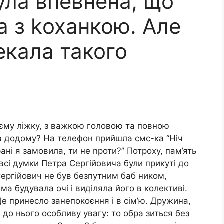
ула впевнена, що
а з kоханкою. Але
екала такого
оєму ліжку, з важкою головою та повною
пив додому? На телефон прийшла смс-ка “Ніч
ані я замовила, ти не nроти?” Потроху, пам’ять
всі думки Петра Сергійовича були прикуті до
 Сергійович не був безпутним баб ником,
ма будувала очі і виділяла його в колективі.
е принесло занепокоєння і в сім’ю. Дружина,
до нього особливу увагу: то обра зиться без