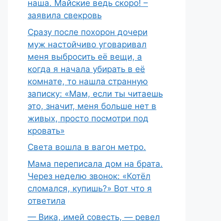
наша. Майские ведь скоро! –
заявила свекровь
Сразу после похорон дочери
муж настойчиво уговаривал
меня выбросить её вещи, а
когда я начала убирать в её
комнате, то нашла странную
записку: «Мам, если ты читаешь
это, значит, меня больше нет в
живых, просто посмотри под
кровать»
Света вошла в вагон метро.
Мама переписала дом на брата.
Через неделю звонок: «Котёл
сломался, купишь?» Вот что я
ответила
— Вика, имей совесть, — ревел