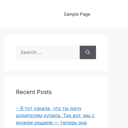
Sample Page
Search
for:
Recent Posts
– Я тут узнала, что ты дачу
родителям купила. Так вот, мы с
мужем решили — теперь она