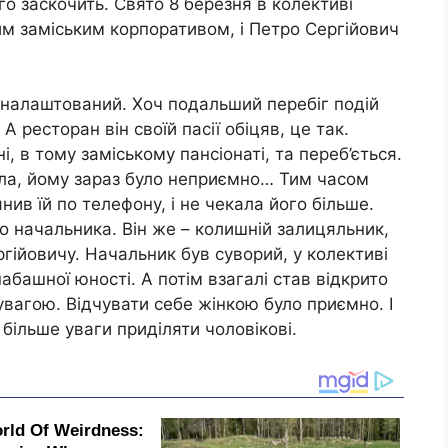
го заскочить. Свято 8 березня в колективі
м заміським корпоративом, і Петро Сергійович
 налаштований. Хоч подальший перебіг подій
 А ресторан він своїй пасії обіцяв, це так.
 в тому заміському пансіонаті, та переб’ється.
іла, йому зараз було неприємно… Тим часом
янив їй по телефону, і не чекала його більше.
о начальника. Він же – колишній залицяльник,
гійовичу. Начальник був суворий, у колективі
зшабашної юності. А потім взагалі став відкрито
увагою. Відчувати себе жінкою було приємно. І
більше уваги приділяти чоловікові.