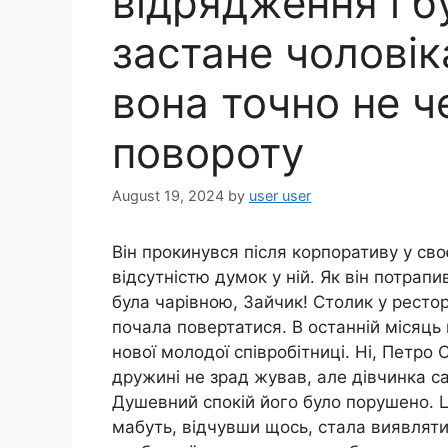
відрядження і б
застане чоловік
вона точно не ч
повороту
August 19, 2024
by
user user
Він прокинувся після корпоративу у св
відсутністю думок у ній. Як він потра
була чарівною, Зайчик! Столик у рестор
почала повертатися. В останній місяць 
нової молодої співробітниці. Ні, Петро
дружині не зрад жував, але дівчинка са
Душевний спокій його було порушено. Ц
мабуть, відчувши щось, стала виявляти 