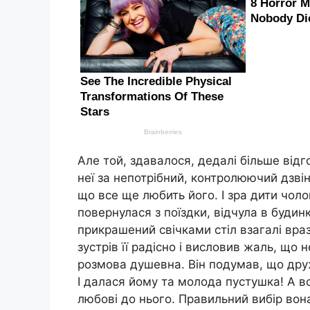
Але той, здавалося, дедалі більше відг
неї за непотрібний, контролюючий дзвін
що все ще любить його. І зра дити чоло
повернулася з поїздки, відчула в будинк
прикрашений свічками стіл взагалі врази
зустрів її радісно і висловив жаль, що н
розмова душевна. Він подумав, що друж
І далася йому та молода пустушка! А в
любові до нього. Правильний вибір вон