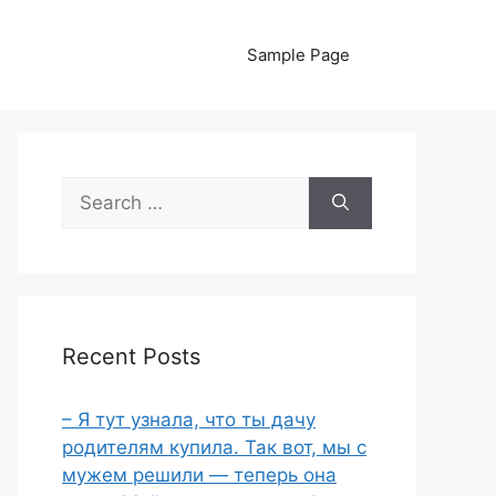
Sample Page
Search
for:
Recent Posts
– Я тут узнала, что ты дачу
родителям купила. Так вот, мы с
мужем решили — теперь она