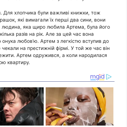
и. Для хлопчика були важливі книжки, тож
грашок, які вимагали їх перші два сини, вони
 людина, яка щиро любила Артема, була його
ілька разів на рік. Але за цей час вона
 онука любов’ю. Артем з легкістю вступив до
 чекали на престижній фірмі. У той же час він
ентежити. Артем одружився, а коли народилася
ою квартиру.