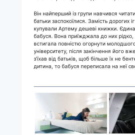
Він найперший із групи навчився читат
батьки заспокоїлися. Замість дорогих і
купували Артему дешеві книжки. Єдина
бабуся. Вона приїжджала до них рідко, к
встигала повністю огорнути молодшого
університету, після закінчення його вже
з’їхав від батьків, щоб більше їх не б
дитина, то бабуся переписала на неї св