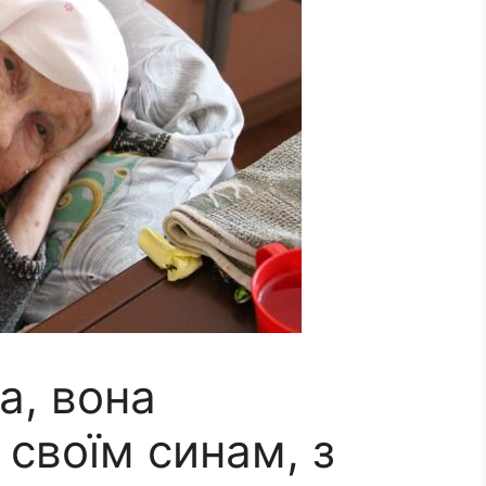
а, вона
своїм синам, з