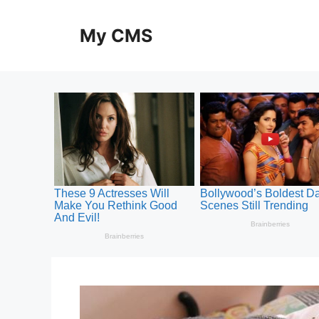
Skip
to
My CMS
content