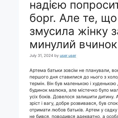
надією попроси
борr. Але те, що
змусила жінку 
минулий вчинок
July 31, 2024
by
user user
Артема батьки зовсім не планували, вон
першого дня ставилися до нього з холо
термін. Він був маленькою і худенькою 
будинок малюка, але містечко було мал
усіх боків. Довелося залишити дитину.
зріст і вагу, добре розвивався, був сп
отримати любов батьків. Артем у садку 
не бився, поводився адекватно, а осо