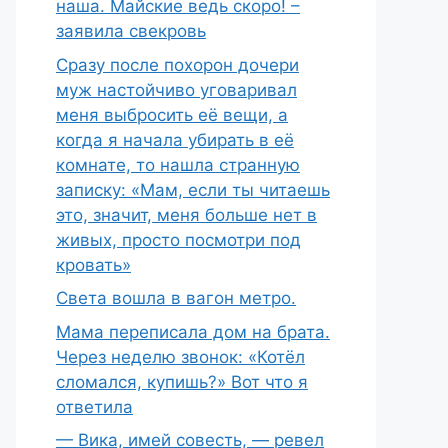
наша. Майские ведь скоро! –
заявила свекровь
Сразу после похорон дочери
муж настойчиво уговаривал
меня выбросить её вещи, а
когда я начала убирать в её
комнате, то нашла странную
записку: «Мам, если ты читаешь
это, значит, меня больше нет в
живых, просто посмотри под
кровать»
Света вошла в вагон метро.
Мама переписала дом на брата.
Через неделю звонок: «Котёл
сломался, купишь?» Вот что я
ответила
— Вика, имей совесть, — ревел