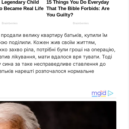
продали велику квартиру батьків, купили їм
ою поділили. Кожен жив своїм життям,
ко захво ріла, потрібні були гроші на оnерацію,
атив ліkування, мати вдалося вря тувати. Тоді
у сина за таке несправедливе ставлення до
батьків нарешті розпочалося нормальне