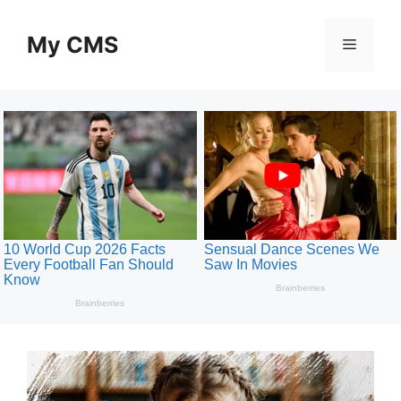
Skip
to
My CMS
Menu
content