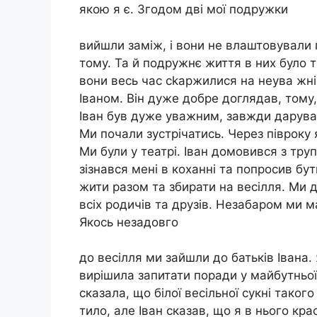
якою я є. Згодом дві мої подружки
вийшли заміж, і вони не влаштовували п
тому. Та й подружнє життя в них було т
вони весь час сkаржилися на неува жні
Іваном. Він дуже добре доглядав, тому,
Іван був дуже уважним, завжди дарував
Ми почали зустрічатись. Через півроку
Ми були у театрі. Іван домовився з тру
зізнався мені в коханні та попросив б
жити разом та збирати на весілля. Ми
всіх родичів та друзів. Незабаром ми м
Якось незадовго
до весілля ми зайшли до батьків Івана.
вирішила запитати поради у майбутньої
сказала, що білої весільної сукні тако
тило, але Іван сказав, що я в нього крас