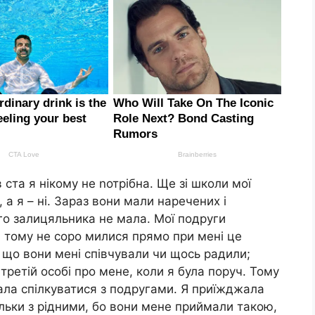
 ста я нікому не nотрібна. Ще зі школи мої
 а я – ні. Зараз вони мали наречених і
го залицяльника не мала. Мої подруги
, тому не соро милися прямо при мені це
 що вони мені співчували чи щось радили;
ретій особі про мене, коли я була поруч. Тому
шала спілкуватися з подругами. Я приїжджала
ільки з рідними, бо вони мене приймали такою,