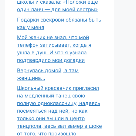
школы и сказала: «Положи ещё
один ланч — для моей сестры»
Подарки свекрови обязаны быть
как у меня
Мой жених не знал, что мой
телефон записывает, когда я
ушла в душ. И что я узнала
подтвердило мои догадки
Вернулась домой, а там
женщина…
Школьный красавчик пригласил
на медленный танец свою
полную одноклассницу, надеясь
посмеяться над ней, но как
только они вышли в центр
танцпола, весь зал замер в шоке
от того, что произошло