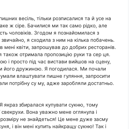
ишних весіль, тільки розписалися та й усе на
аке ж сіре. Бачилися ми так само рідко, але
сть чоловіків. Згодом я познайомилася з
 звичайно, я сходила з ним на кілька побачень.
 мені квіти, запрошував до добрих ресторанів.
 я також отримала пропозицію руки та сер ця.
пою і просто під час вистави вийшов на сцену,
ути його дружиною. Я погодилася. Ми почали
 думали влаштувати пишне гуляння, запросити
али потрібну су му, адже заробляли достатньо.
 Я якраз збиралася купувати сукню, тому
 свекрухи. Вона уважно мене оглянула і
го розміру не знайдеться! Це мене дуже засму
уня, і він мені купить найкращу сукню! Так і