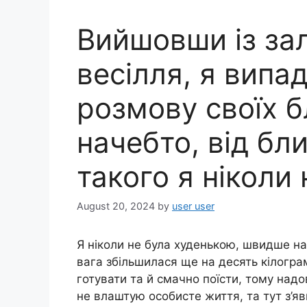
Вийшовши із за
весілля, я випа
розмову своїх б
начебто, від бл
такого я ніколи 
August 20, 2024
by
user user
Я ніколи не була худенькою, швидше нав
вага збільшилася ще на десять кілогра
готувати та й смачно поїсти, тому над
не влаштую особисте життя, та тут з’яв