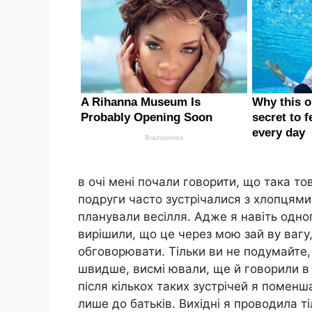
в очі мені почали говорити, що така тов
подруги часто зустрічалися з хлопцями,
планували весілля. Адже я навіть одно
вирішили, що це через мою зай ву вагу
обговорювати. Тільки ви не подумайте,
швидше, висмі ювали, ще й говорили в т
після кількох таких зустрічей я помен
лише до батьків. Вихідні я проводила т