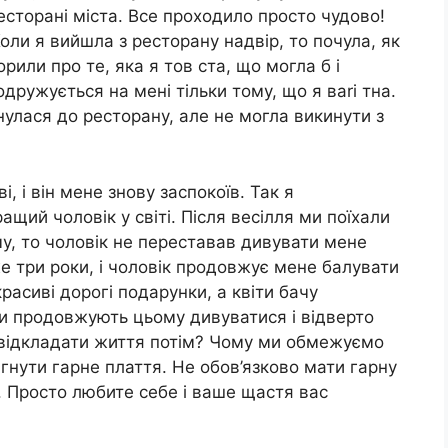
есторані міста. Все проходило просто чудово!
Коли я вийшла з ресторану надвір, то почула, як
или про те, яка я тов ста, що могла б і
 одружується на мені тільки тому, що я ваrі тна.
нулася до ресторану, але не могла викинути з
ві, і він мене знову заспокоїв. Так я
щий чоловік у світі. Після весілля ми поїхали
у, то чоловік не переставав дивувати мене
 три роки, і чоловік продовжує мене балувати
расиві дорогі подарунки, а квіти бачу
ги продовжують цьому дивуватися і відверто
що відкладати життя потім? Чому ми обмежуємо
гнути гарне плаття. Не обов’язково мати гарну
. Просто любите себе і ваше щастя вас