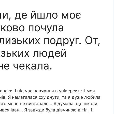
ли, де йшло моє
дково почула
лизьких подруг. От,
изьких людей
не чекала.
паки, і під час навчання в університеті моя
мів. Я намагалася сху днути, та я дуже любила
овго мене не вистачало… Я думала, що ніколи
ився Іван… Я завжди була дівчиною в тілі, і