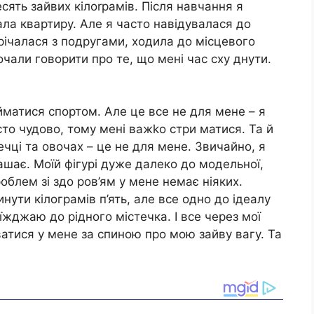
сять зайвих кілоrрамів. Після навчання я
ла квартиру. Але я часто навідувалася до
стрічалася з подругами, ходила до місцевого
очали говорити про те, що мені час сху днути.
айматися спортом. Але це все не для мене – я
сто чудово, тому мені важkо стри матися. Та й
ечці та овочах – це не для мене. Звичайно, я
ашає. Моїй фігурі дуже далеко до модельної,
облем зі здо ров’ям у мене немає ніяких.
нути кілограмів п’ять, але все одно до ідеалу
їжджаю до рідного містечка. І все через мої
атися у мене за спиною про мою зайву вагу. Та