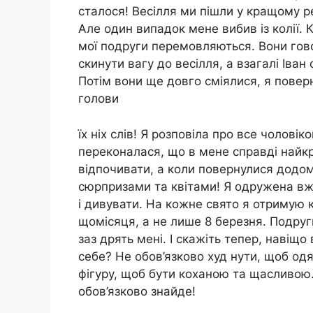
сталося! Весілля ми пішли у кращому р
Але один випадок мене вибив із колії. 
мої подруги перемовляються. Вони говор
скинути вагу до весілля, а взагалі Іван
Потім вони ще довго сміялися, я повер
голови
їх ніх слів! Я розповіла про все чоловіко
переконалася, що в мене справді найкра
відпочивати, а коли повернулися додом
сюрпризами та квітами! Я одружена вже
і дивувати. На кожне свято я отримую к
щомісяця, а не лише 8 березня. Подру
заз дрять мені. І скажіть тепер, наві
себе? Не обов’язково худ нути, щоб одя
фігуру, щоб бути коханою та щасливою
обов’язково знайде!