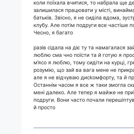
коли поїхала вчитися, то набрала ще де
залишилася працювати у місті, винайма
батьків. Звісно, я не сиділа вдома, зу
клубу. Але потім подруги все частіше п
Чесно, я багато
разів сідала на діє ту та намагалася з
люблю сма чно поїсти та й готую я про
м’ясо я люблю, тому сидіти на курці, гр
розумію, що зай ва вага мене не прикр
але я не відчуваю дисkомфорту, та й пр
Останнім часом я все ж таки змогла ски
мені далеко. Але тепер я майже не при
подруги. Вони часто почали перешіnтув
й просто