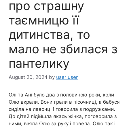
про страшну
таємницю її
дитинства, то
мало не збилася з
пантелику
August 20, 2024
by
user user
Олі та Ані було два з половиною роки, коли
Олю вкрали. Вони грали в пісочниці, а бабуся
сиділа на лавочці і говорила з подружками.
До дітей підійшла якась жінка, поговорила з
ними, взяла Олю за руку і повела. Олю так і