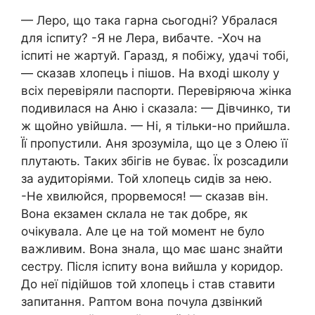
— Леро, що така гарна сьогодні? Убралася
для іспиту? -Я не Лера, вибачте. -Хоч на
іспиті не жартуй. Гаразд, я побіжу, удачі тобі,
— сказав хлопець і пішов. На вході школу у
всіх перевіряли паспорти. Перевіряюча жінка
подивилася на Аню і сказала: — Дівчинко, ти
ж щойно увійшла. — Ні, я тільки-но прийшла.
Її пропустили. Аня зрозуміла, що це з Олею її
плутають. Таких збігів не буває. Їх розсадили
за аудиторіями. Той хлопець сидів за нею.
-Не хвилюйся, прорвемося! — сказав він.
Вона екзамен склала не так добре, як
очікувала. Але це на той момент не було
важливим. Вона знала, що має шанс знайти
сестру. Після іспиту вона вийшла у коридор.
До неї підійшов той хлопець і став ставити
запитання. Раптом вона почула дзвінкий