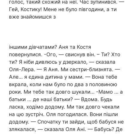
голос, такий схожий на неї. Час зупинився. —
Гей, Костику! Мене не було півгодини, а ти
вже знайомишся з
іншими дівчатами? Аня та Костя
повернулися. -Ого, — свиснув він. – Ти? Хто
ти? Я ніби дивлюсь у дзеркало, — сказала
Оля-Лера. — Я Аня. Ми сестри-близнята. —
Але… я єдина дитина у мами. — Вона тебе
вкрала, коли нам було по два з половиною
роки. Ми тебе так довго шукали… -Мамо … а
батьки … де наші батьки? — Вдома. Будь
ласка, ходімо додому. Ми так довго чекали
на цю зустріч. Оля погодилася. Вони пішли
додому. — Спочатку ти зайди, щоб бабуся не
злякалася, — сказала Оля Ані. — Бабусь? Де