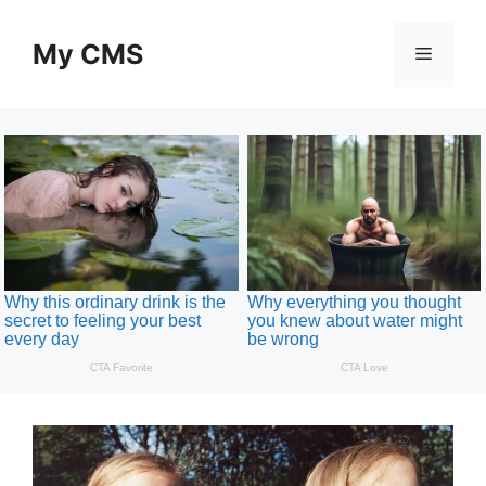
Skip
to
My CMS
Menu
content