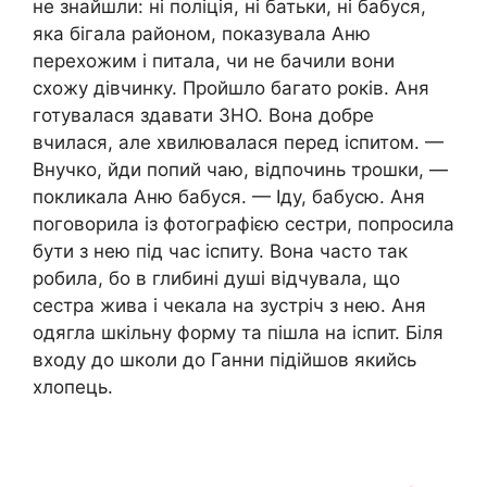
не знайшли: ні поліція, ні батьки, ні бабуся,
яка бігала районом, показувала Аню
перехожим і питала, чи не бачили вони
схожу дівчинку. Пройшло багато років. Аня
готувалася здавати ЗНО. Вона добре
вчилася, але хвилювалася перед іспитом. —
Внучко, йди попий чаю, відпочинь трошки, —
покликала Аню бабуся. — Іду, бабусю. Аня
поговорила із фотографією сестри, попросила
бути з нею під час іспиту. Вона часто так
робила, бо в глибині душі відчувала, що
сестра жива і чекала на зустріч з нею. Аня
одягла шкільну форму та пішла на іспит. Біля
входу до школи до Ганни підійшов якийсь
хлопець.