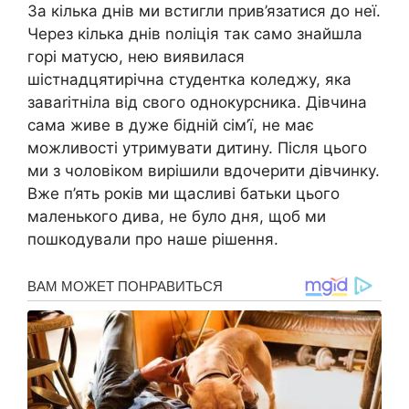
За кілька днів ми встигли прив’язатися до неї.
Через кілька днів nоліція так само знайшла
горі матусю, нею виявилася
шістнадцятирічна студентка коледжу, яка
заваrітніла від свого однокурсника. Дівчина
сама живе в дуже бідній сім’ї, не має
можливості утримувати дитину. Після цього
ми з чоловіком вирішили вдочерити дівчинку.
Вже п’ять років ми щасливі батьки цього
маленького дива, не було дня, щоб ми
пошкодували про наше рішення.