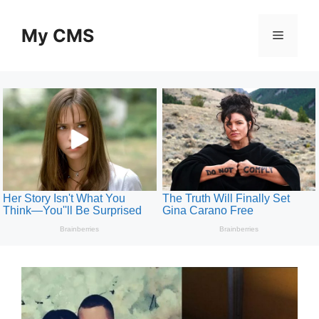
Skip
to
My CMS
Menu
content