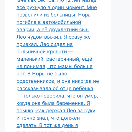
мне как сестра. Но 12 лет назад
всё рухнуло в один момент. Мне
позвонили из больницы: Нора
погибла в автомобильной
аварии, а её двухлетний сын
Лео чудом выжил. Я сразу же
приехал. Лео сидел на
больничной кровати —
маленький, растерянный, ещё
не понимая, что мамы больше
нет. У Норы не было
родственников, и она никогда не
рассказывала об отце ребёнка
— только говорила, что он умер,
когда она была беременна. Я
помню, как держал Лео за руку
и точно знал, что должен
сделать. В тот же день я