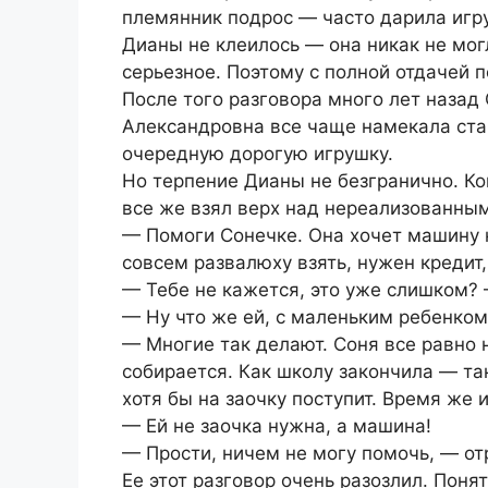
племянник подрос — часто дарила игр
Дианы не клеилось — она никак не мог
серьезное. Поэтому с полной отдачей 
После того разговора много лет назад 
Александровна все чаще намекала ста
очередную дорогую игрушку.
Но терпение Дианы не безгранично. Ко
все же взял верх над нереализованны
— Помоги Сонечке. Она хочет машину к
совсем развалюху взять, нужен кредит,
— Тебе не кажется, это уже слишком?
— Ну что же ей, с маленьким ребенком
— Многие так делают. Соня все равно н
собирается. Как школу закончила ― та
хотя бы на заочку поступит. Время же и
— Ей не заочка нужна, а машина!
— Прости, ничем не могу помочь, ― от
Ее этот разговор очень разозлил. Поня