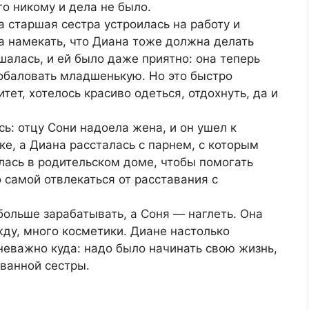
го никому и дела не было.
а старшая сестра устроилась на работу и
а намекать, что Диана тоже должна делать
шалась, и ей было даже приятно: она теперь
побаловать младшенькую. Но это быстро
тет, хотелось красиво одеться, отдохнуть, да и
сь: отцу Сони надоела жена, и он ушел к
ке, а Диана рассталась с парнем, с которым
лась в родительском доме, чтобы помогать
 самой отвлекаться от расставания с
больше зарабатывать, а Соня — наглеть. Она
ду, много косметики. Диане настолько
 неважно куда: надо было начинать свою жизнь,
ванной сестры.