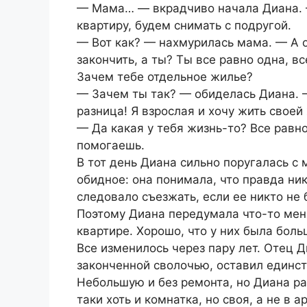
— Мама… — вкрадчиво начала Диана. 
квартиру, будем снимать с подругой.
— Вот как? — нахмурилась мама. — А о
закончить, а ты? Ты все равно одна, 
Зачем тебе отдельное жилье?
— Зачем ты так? — обиделась Диана. 
разница! Я взрослая и хочу жить своей
— Да какая у тебя жизнь-то? Все равно
помогаешь.
В тот день Диана сильно поругалась с
обидное: она понимала, что правда ни
следовало съезжать, если ее никто не
Поэтому Диана передумала что-то меня
квартире. Хорошо, что у них была бол
Все изменилось через пару лет. Отец 
законченной сволочью, оставил единс
Небольшую и без ремонта, но Диана ра
таки хоть и комнатка, но своя, а не в