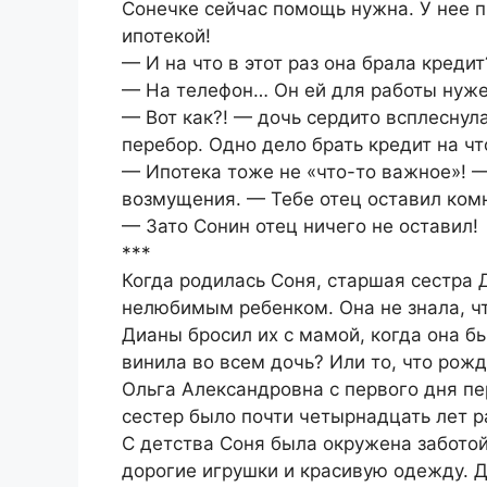
Сонечке сейчас помощь нужна. У нее п
ипотекой!
— И на что в этот раз она брала кредит
— На телефон… Он ей для работы нужен
— Вот как?! — дочь сердито всплеснула
перебор. Одно дело брать кредит на ч
— Ипотека тоже не «что-то важное»! 
возмущения. — Тебе отец оставил ком
— Зато Сонин отец ничего не оставил!
***
Когда родилась Соня, старшая сестра 
нелюбимым ребенком. Она не знала, чт
Дианы бросил их с мамой, когда она б
винила во всем дочь? Или то, что рож
Ольга Александровна с первого дня пе
сестер было почти четырнадцать лет р
С детства Соня была окружена заботой
дорогие игрушки и красивую одежду. Д