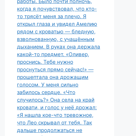
работы. Было почти полночь,
когда я почувствовал, что кто-
то трясёт меня за плечо. Я
открыл глаза и увидел Амелию
рядом с кроватью — бледную,
взволнованную, с учащённым
дыханием. В руках она держала
какой-то предмет. «Оливер,
проснись. Тебе нужно
проснуться прямо сейчас!» —
прошептала она дрожащим
голосом. У меня сильно
забилось сердце. «Что
случилось?» Она села на край
кровати, и голос у неё дрожал:
«Я нашла кое-что тревожное,
что Лео скрывал от тебя. Так
дальше продолжаться не