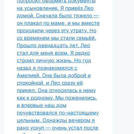
попросил оформить документы
на усыновление. Я привёз Лео
домой. Сначала было тяжело —
он плакал по маме, и мы вместе
проходили через эту утрату. Но
со временем мы стали семьёй.
Прошло двенадцать лет. Лео
стал для меня всем. Я редко
строил личную жизнь. Но год
назад я познакомился с
Амелией. Она была доброй и
спокойной, и Лео сразу её
принял. Она относилась к нему
как к родному. Мы поженились,
и впервые наш дом
почувствовался по-настоящему
цельным. Однажды вечером я
рано уснул — очень устал после