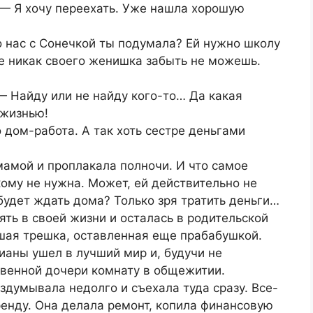
— Я хочу переехать. Уже нашла хорошую
 нас с Сонечкой ты подумала? Ей нужно школу
все никак своего женишка забыть не можешь.
— Найду или не найду кого-то… Да какая
 жизнью!
 дом-работа. А так хоть сестре деньгами
 мамой и проплакала полночи. И что самое
кому не нужна. Может, ей действительно не
 будет ждать дома? Только зря тратить деньги…
ть в своей жизни и осталась в родительской
ьшая трешка, оставленная еще прабабушкой.
Дианы ушел в лучший мир и, будучи не
твенной дочери комнату в общежитии.
здумывала недолго и съехала туда сразу. Все-
 аренду. Она делала ремонт, копила финансовую