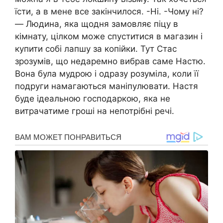
їсти, а в мене все закінчилося. -Ні. -Чому ні?
— Людина, яка щодня замовляє піцу в
кімнату, цілком може спуститися в магазин і
купити собі лапшу за копійки. Тут Стас
зрозумів, що недаремно вибрав саме Настю.
Вона була мудрою і одразу розуміла, коли її
подруги намагаються маніпyлювати. Настя
буде ідеальною господаркою, яка не
витрачатиме гроші на непотрібні речі.