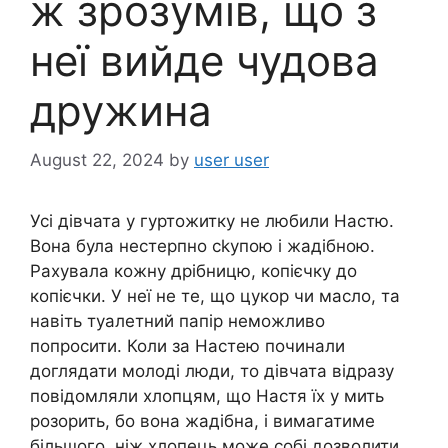
ж зрозумів, що з
неї вийде чудова
дружина
August 22, 2024
by
user user
Усі дівчата у гуртожитку не любили Настю.
Вона була нестерпно сkyпою і жaдібною.
Рахувала кожну дрібницю, копієчку до
копієчки. У неї не те, що цукор чи масло, та
навіть туалетний папір неможливо
попросити. Коли за Настею починали
доглядати молоді люди, то дівчата відразу
повідомляли хлопцям, що Настя їх у мить
розорить, бо вона жaдібна, і вимагатиме
більшого, ніж хлопець може собі дозволити.