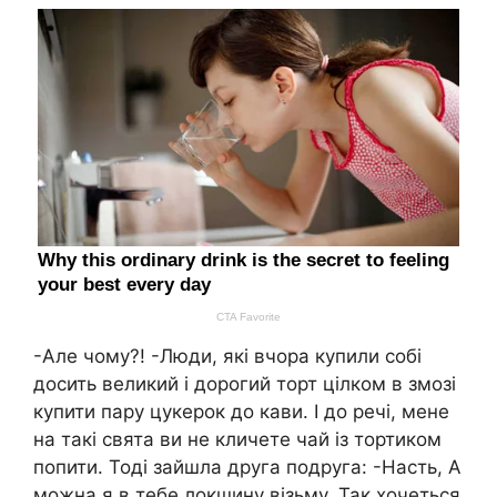
-Але чому?! -Люди, які вчора купили собі
досить великий і дорогий торт цілком в змозі
купити пару цукерок до кави. І до речі, мене
на такі свята ви не кличете чай із тортиком
попити. Тоді зайшла друга подруга: -Насть, А
можна я в тебе локшину візьму. Так хочеться