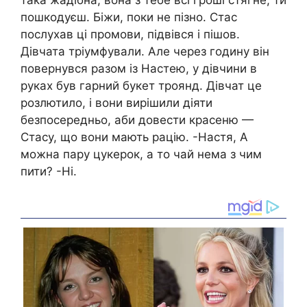
така жaдібна, вона з тебе всі гроші стягне, ти
пошкодуєш. Біжи, поки не пізно. Стас
послухав ці промови, підвівся і пішов.
Дівчата тріумфували. Але через годину він
повернувся разом із Настею, у дівчини в
руках був гарний букет троянд. Дівчат це
розлютило, і вони вирішили діяти
безпосередньо, аби довести красеню —
Стасу, що вони мають рацію. -Настя, А
можна пару цукерок, а то чай нема з чим
пити? -Ні.