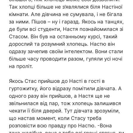
Так хлопці більше не з’являлися біля Настіної
кімнати. Але дівчина не сумувала, і не бігала
за ними. Пішов – ну і гаразд. Якось на танцях,
де були всі студенти, Настя познайомилася зі
Стасом. Він був на останньому курсі, такий
дорослий та розумний хлопець. Настю він
одразу зачепив своїм інтелектом. Вони стали
більше часу проводити разом, гуляли усі ночі
на проліт.
Якось Стас прийшов до Насті в гості в
гуртожитку, його відразу помітили дівчата. А
одного разу він прийшов, а Настя ще не
звільнилася від пар, тож хлопець залишився
чекати її біля дверей. Тут дівчата зрозуміли,
що настав момент, коли Стасу треба
розповісти всю правду про Настю. -Вона