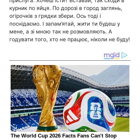
прислуга. Хочеш їсти? Вставай, так сходи в
курник по яйця. По дорозі в город заглянь,
огірочків з грядки збери. Ось тоді і
поснідаємо. І запам’ятай, жити ти будеш у
мене, а зі мною так не розмовляють. А
годувати того, хто не працює, ніколи не буду!