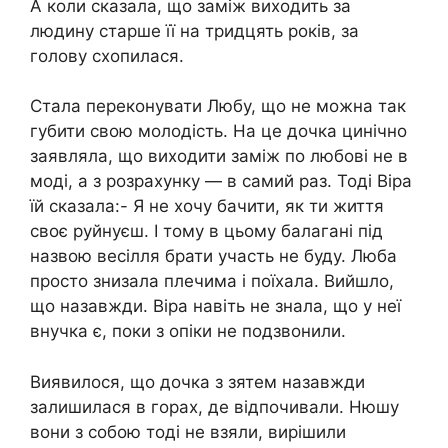
А коли сказала, що заміж виходить за
людину старше її на тридцять років, за
голову схопилася.
Стала переконувати Любу, що не можна так
губити свою молодість. На це дочка цинічно
заявляла, що виходити заміж по любові не в
моді, а з розрахунку — в самий раз. Тоді Віра
їй сказала:- Я не хочу бачити, як ти життя
своє руйнуєш. І тому в цьому балагані під
назвою весілля брати участь не буду. Люба
просто знизала плечима і поїхала. Вийшло,
що назавжди. Віра навіть не знала, що у неї
внучка є, поки з опіки не подзвонили.
Виявилося, що дочка з зятем назавжди
залишилася в горах, де відпочивали. Нюшу
вони з собою тоді не взяли, вирішили