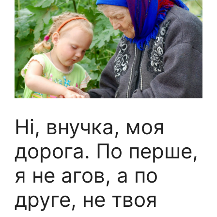
Ні, внучка, моя
дорога. По перше,
я не агов, а по
друге, не твоя