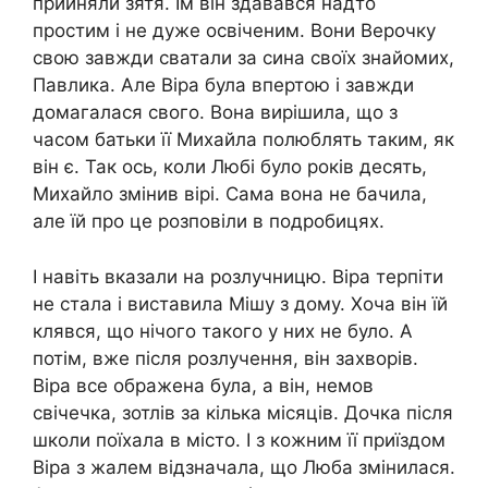
прийняли зятя. Їм він здавався надто
простим і не дуже освіченим. Вони Верочку
свою завжди сватали за сина своїх знайомих,
Павлика. Але Віра була впертою і завжди
домагалася свого. Вона вирішила, що з
часом батьки її Михайла полюблять таким, як
він є. Так ось, коли Любі було років десять,
Михайло змінив вірі. Сама вона не бачила,
але їй про це розповіли в подробицях.
І навіть вказали на розлучницю. Віра терпіти
не стала і виставила Мішу з дому. Хоча він їй
клявся, що нічого такого у них не було. А
потім, вже після розлучення, він захворів.
Віра все ображена була, а він, немов
свічечка, зотлів за кілька місяців. Дочка після
школи поїхала в місто. І з кожним її приїздом
Віра з жалем відзначала, що Люба змінилася.