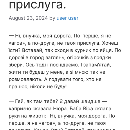
прислуга.
August 23, 2024
by
user user
— Ні, внучка, моя дорога. По-перше, я не
«агов», а по-друге, не твоя прислуга. Хочеш
їсти? Вставай, так сходи в курник по яйця. По
дорозі в город заглянь, огірочків з грядки
збери. Ось тоді і поснідаємо. І запам’ятай,
жити ти будеш у мене, а зі мною так не
розмовляють. А годувати того, хто не
працює, ніколи не буду!
— Гей, як там тебе? Є давай швидше —
капризно сказала Нюра. Баба Віра склала
руки на животі:- Ні, внучка, моя дорога. По-
перше, я не «агов», а по-друге, не твоя