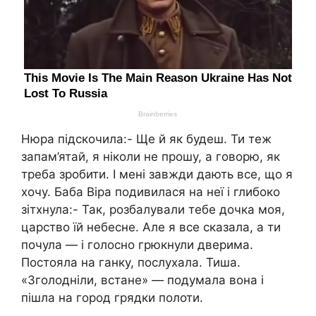
Нюра підскочила:- Ще й як будеш. Ти теж
запам’ятай, я ніколи не прошу, а говорю, як
треба зробити. І мені завжди дають все, що я
хочу. Баба Віра подивилася на неї і глибоко
зітхнула:- Так, розбалували тебе дочка моя,
царство їй небесне. Але я все сказала, а ти
почула — і голосно грюкнули дверима.
Постояла на ганку, послухала. Тиша.
«Зголодніли, встане» — подумала вона і
пішла на город грядки полоти.