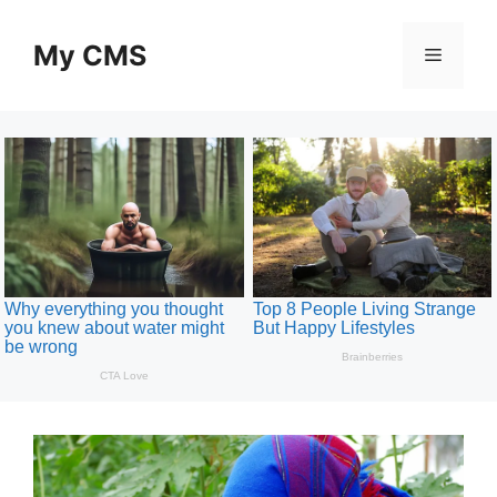
Skip
to
My CMS
Menu
content