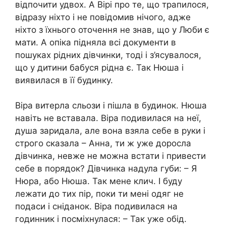
відпочити удвох. А Вірі про те, що трапилося,
відразу ніхто і не повідомив нічого, адже
ніхто з їхнього оточення не знав, що у Люби є
мати. А опіка підняла всі документи в
пошуках рідних дівчинки, тоді і з’ясувалося,
що у дитини бабуся рідна є. Так Нюша і
виявилася в її будинку.
Віра витерла сльози і пішла в будинок. Нюша
навіть не вставала. Віра подивилася на неї,
душа заридала, але вона взяла себе в руки і
строго сказала – Анна, ти ж уже доросла
дівчинка, невже не можна встати і привести
себе в порядок? Дівчинка надула губи: – Я
Нюра, або Нюша. Так мене клич. І буду
лежати до тих пір, поки ти мені одяг не
подаси і сніданок. Віра подивилася на
годинник і посміхнулася: – Так уже обід.