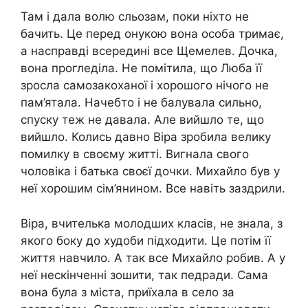
Там і дала волю сльозам, поки ніхто не
бачить. Це перед онукою вона особа тримає,
а насправді всередині все Щемелев. Дочка,
вона прогледіла. Не помітила, що Люба її
зросла самозакоханої і хорошого нічого не
пам’ятала. Начебто і не балувала сильно,
спуску теж не давала. Але вийшло те, що
вийшло. Колись давно Віра зробила велику
помилку в своєму житті. Вигнала свого
чоловіка і батька своєї дочки. Михайло був у
неї хорошим сім’янином. Все навіть заздрили.
Віра, вчителька молодших класів, не знала, з
якого боку до худоби підходити. Це потім її
життя навчило. А так все Михайло робив. А у
неї нескінченні зошити, так педради. Сама
вона була з міста, приїхала в село за