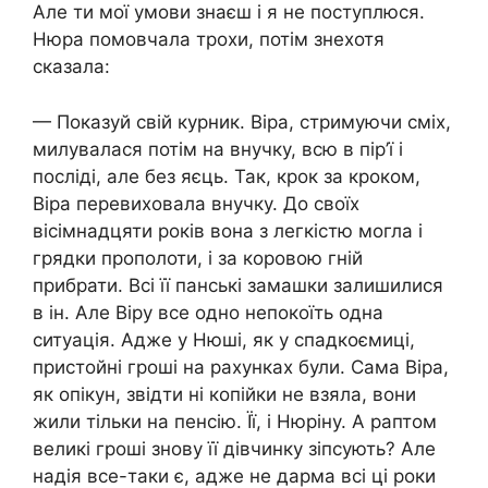
Але ти мої умови знаєш і я не поступлюся.
Нюра помовчала трохи, потім знехотя
сказала:
— Показуй свій курник. Віра, стримуючи сміх,
милувалася потім на внучку, всю в пір’ї і
посліді, але без яєць. Так, крок за кроком,
Віра перевиховала внучку. До своїх
вісімнадцяти років вона з легкістю могла і
грядки прополоти, і за коровою гній
прибрати. Всі її панські замашки залишилися
в ін. Але Віру все одно непокоїть одна
ситуація. Адже у Нюші, як у спадкоємиці,
пристойні гроші на рахунках були. Сама Віра,
як опікун, звідти ні копійки не взяла, вони
жили тільки на пенсію. Її, і Нюріну. А раптом
великі гроші знову її дівчинку зіпсують? Але
надія все-таки є, адже не дарма всі ці роки