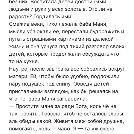
без них. Воспитала детей достойными
людьми и руки у всех золотые. Это ли не
радость? Гордилась ими.
Смежив веки, тихо лежала баба Маня,
мысли убаюкали её, перестали будоражить и
пугать страшными картинами из далёкой
жизни и она уснула под тихий разговор своих
детей, которые продолжали обсуждать что-
то на кухне.
Наутро, после завтрака все собрались вокруг
матери. Ей, чтобы было удобно, подложили
пару подушек под спину. Обведя детей
пристальным взглядом, как бы решаясь на
что-то, баба Маня заговорила:
— Проститя мяне за ради Бога, коль чё не
так, робяты. Говорю, чтоб не осталось злобы
аль обиды какой. Живитя меж собой дружна,
помогайте, коль — чаво. Я — та уж скоро