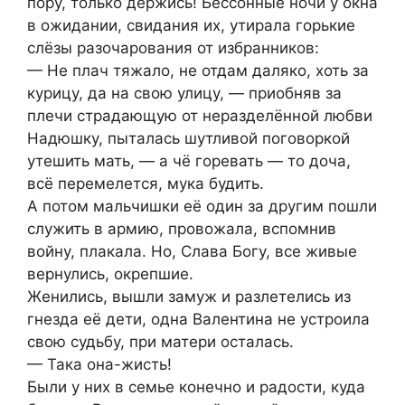
пору, только держись! Бессонные ночи у окна
в ожидании, свидания их, утирала горькие
слёзы разочарования от избранников:
— Не плач тяжало, не отдам даляко, хоть за
курицу, да на свою улицу, — приобняв за
плечи страдающую от неразделённой любви
Надюшку, пыталась шутливой поговоркой
утешить мать, — а чё горевать — то доча,
всё перемелется, мука будить.
А потом мальчишки её один за другим пошли
служить в армию, провожала, вспомнив
войну, плакала. Но, Слава Богу, все живые
вернулись, окрепшие.
Женились, вышли замуж и разлетелись из
гнезда её дети, одна Валентина не устроила
свою судьбу, при матери осталась.
— Така она-жисть!
Были у них в семье конечно и радости, куда