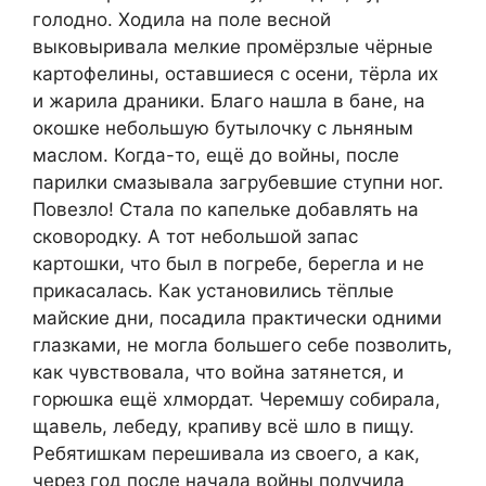
голодно. Ходила на поле весной
выковыривала мелкие промёрзлые чёрные
картофелины, оставшиеся с осени, тёрла их
и жарила драники. Благо нашла в бане, на
окошке небольшую бутылочку с льняным
маслом. Когда-то, ещё до войны, после
парилки смазывала загрубевшие ступни ног.
Повезло! Стала по капельке добавлять на
сковородку. А тот небольшой запас
картошки, что был в погребе, берегла и не
прикасалась. Как установились тёплые
майские дни, посадила практически одними
глазками, не могла большего себе позволить,
как чувствовала, что война затянется, и
горюшка ещё хлмордат. Черемшу собирала,
щавель, лебеду, крапиву всё шло в пищу.
Ребятишкам перешивала из своего, а как,
через год после начала войны получила