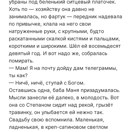
убраны под беленький ситцевый платочек.
Хоть по — хозяйству она давно не
занималась, но фартук — передник надевала
по привычке, клала на него свои
натруженные руки, с крупными, будто
раскатанными скалкой кистями и пальцами,
короткими и широкими. Шёл ей восемьдесят
девятый год. И вот надо же, собралась
помирать.
— Мам! Я на почту дойду дам телеграммы,
ты как?
— Ничё, ничё, ступай с Богом.
Оставшись одна, баба Маня призадумалась.
Мысли занесли её далеко, в молодость. Вот
она со Степаном сидит над рекой, грызёт
травинку, он улыбается ей нежно так.
Свадьбу свою вспомнила. Маленькая,
ладненькая, в креп-сатиновом светлом