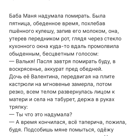
Баба Маня надумала помирать. Была
пятница, обеденное время, похлебав
пшённого кулешу, запив его молоком, она,
утерев передником рот, глядя через стекло
кухонного окна куда-то вдаль промолвила
обыденным, бесцветным голосом:
— Валькя! Пасля завтря помирать буду, в
воскрясенье, аккурат пред обедней.
Дочь её Валентина, передвигая на плите
кастрюли на мгновенье замерла, потом
резко, всем телом развернулась лицом к
матери и села на табурет, держа в руках
тряпку:
— Ты что это надумала?
— А время кончилася, всё таперича, пожила,
будя. Подсобишь мяне помыться, одёжу