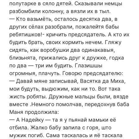
полутарке в сяло дятей. Сказывали немцы
разбомбили колонну, а вязли их в тыл.
— Кто вазьмёть, осталось десятка два, в
других сёлах разобрали, пожалейтя бабы
ребятишков!- кричить предсядатель. А кто их
будить брать, своих кормить нечем. Гляжу
сидять, как воробушки два одинакавыя,
близьнята, прижались друг к дружке, годка
по два — три им будить. Глазишшы
огромныя, плачуть. Говорю предсядателю:
— Давай мяне записывай, Васятка да Миха,
мои будуть, выдюжим, как ни то. Вот така
жисть робяты. Дружные мальцы были, вязде
вместе .Немного помолчав, передохнув баба
Маня продолжила:
— А Надейку — та я у пьянай мамьки её
отбила. Жалко бабу запила с горя, што
мужик погиб. Сама таскалась и яё таскала