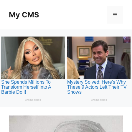
Skip
to
My CMS
Menu
content