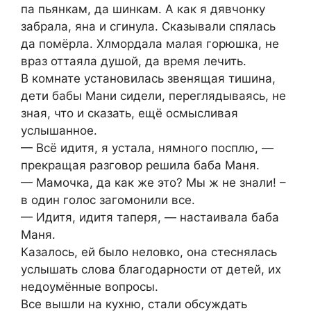
па пьянкам, да шинкам. А как я дявчонку
забрала, яна и сгинула. Сказывали спялась
да помёрла. Хлмордала малая горюшка, не
враз оттаяла душой, да время лечить.
В комнате установилась звенящая тишина,
дети бабы Мани сидели, переглядываясь, не
зная, что и сказать, ещё осмысливая
услышанное.
— Всё идитя, я устала, нямного посплю, —
прекращая разговор решила баба Маня.
— Мамочка, да как же это? Мы ж не знали! –
в один голос загомонили все.
— Идитя, идитя таперя, — настаивала баба
Маня.
Казалось, ей было неловко, она стеснялась
услышать слова благодарности от детей, их
недоумённые вопросы.
Все вышли на кухню, стали обсуждать