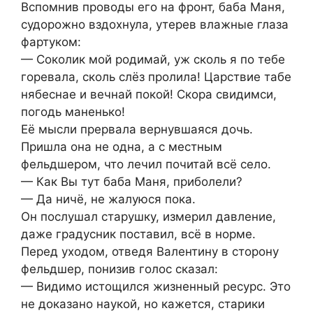
Вспомнив проводы его на фронт, баба Маня,
судорожно вздохнула, утерев влажные глаза
фартуком:
— Соколик мой родимай, уж сколь я по тебе
горевала, сколь слёз пролила! Царствие табе
нябеснае и вечнай покой! Скора свидимси,
погодь маненько!
Её мысли прервала вернувшаяся дочь.
Пришла она не одна, а с местным
фельдшером, что лечил почитай всё село.
— Как Вы тут баба Маня, приболели?
— Да ничё, не жалуюся пока.
Он послушал старушку, измерил давление,
даже градусник поставил, всё в норме.
Перед уходом, отведя Валентину в сторону
фельдшер, понизив голос сказал:
— Видимо истощился жизненный ресурс. Это
не доказано наукой, но кажется, старики