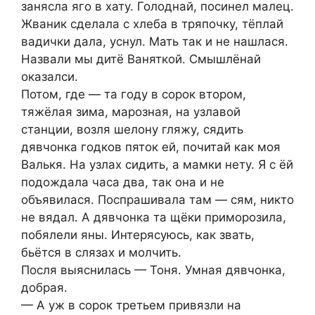
занясла яго в хату. Голоднай, посинел малец.
Жваник сделала с хлеба в тряпочку, тёплай
вадички дала, уснул. Мать так и не нашлася.
Назвали мы дитё Ваняткой. Смышлёнай
оказалси.
Потом, где — та году в сорок втором,
тяжёлая зима, марозная, на узлавой
станции, возля шелону гляжу, сядить
дявчонка годков пяток ей, почитай как моя
Валькя. На узлах сидить, а мамки нету. Я с ёй
подождала часа два, так она и не
объявилася. Поспрашивала там — сям, никто
не вядал. А дявчонка та щёки приморозила,
побялели яны. Интерясуюсь, как звать,
бьётся в слязах и молчить.
Посля выяснилась — Тоня. Умная дявчонка,
добрая.
— А уж в сорок третьем привязли на