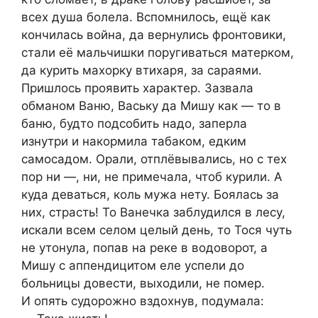
всех душа болела. Вспомнилось, ещё как
кончилась война, да вернулись фронтовики,
стали её мальчишки поругиваться матерком,
да курить махорку втихаря, за сараями.
Пришлось проявить характер. Зазвала
обманом Ваню, Ваську да Мишу как — то в
баню, будто подсобить надо, заперла
изнутри и накормила табаком, едким
самосадом. Орали, отплёвывались, но с тех
пор ни —, ни, не примечала, чтоб курили. А
куда деваться, коль мужа нету. Боялась за
них, страсть! То Ванечка заблудился в лесу,
искали всем селом целый день, то Тося чуть
не утонула, попав на реке в водоворот, а
Мишу с аппендицитом еле успели до
больницы довести, выходили, не помер.
И опять судорожно вздохнув, подумала: