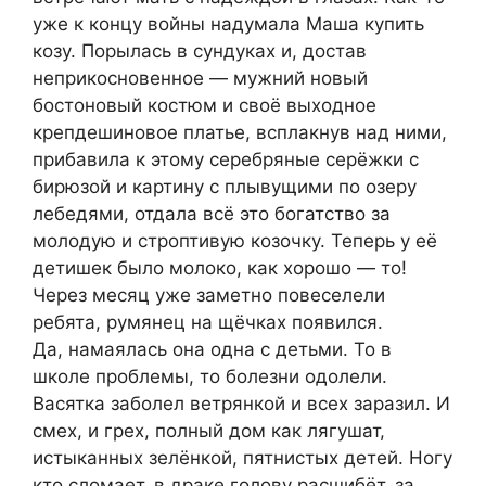
уже к концу войны надумала Маша купить
козу. Порылась в сундуках и, достав
неприкосновенное — мужний новый
бостоновый костюм и своё выходное
крепдешиновое платье, всплакнув над ними,
прибавила к этому серебряные серёжки с
бирюзой и картину с плывущими по озеру
лебедями, отдала всё это богатство за
молодую и строптивую козочку. Теперь у её
детишек было молоко, как хорошо — то!
Через месяц уже заметно повеселели
ребята, румянец на щёчках появился.
Да, намаялась она одна с детьми. То в
школе проблемы, то болезни одолели.
Васятка заболел ветрянкой и всех заразил. И
смех, и грех, полный дом как лягушат,
истыканных зелёнкой, пятнистых детей. Ногу
кто сломает, в драке голову расшибёт, за