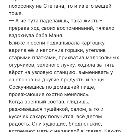
похоронку на Степана, то и из его вещей
тоже.
— А чё тута паделаишь, така жисть!-
прервав ход своих воспоминаний, тяжело
вздохнула баба Маня.
Ближе к осени подкапывала картошку,
варила её и наполнив горшки, утеплив
старыми платками, прихватив малосольных
огурчиков, зелёного лучку, ходила за пять
вёрст на узловую станцию, выменивать у
эшелонов на другие продукты и вещи.
Соскучившись по домашней пище,
проезжающие охотно менялись.
Когда военный состав, глядишь,
разживёшься тушёнкой, салом, а то и
кусочек сахару получится, всё детям
радость. Они худющие, бледненькие,
встречают мать с надеждой в глазах. Как-то