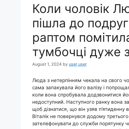
Коли чоловік Лю
пішла до подруг
раптом помітила
тумбочці дуже 
August 1, 2024
by
user user
Люда з нетерпінням чекала на свого чол
сама запакувала його валізу і попрощала
коли вона спробувала додзвонитися йо
недоступний. Наступного ранку вона за
щоб дізнатися, що він узяв п’ятиденну
Віталік не повернувся додому третього
зателефонувати до служби порятунку чи