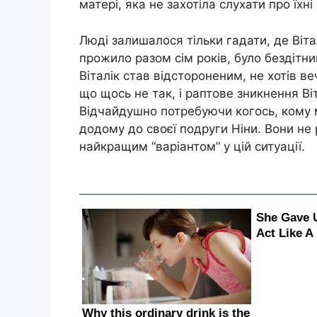
матері, яка не захотіла слухати про їхні
Люді залишалося тільки гадати, де Віт
прожило разом сім років, було бездітн
Віталік став відстороненим, не хотів в
що щось не так, і раптове зникнення Ві
Відчайдушно потребуючи когось, кому 
додому до своєї подруги Ніни. Вони не 
найкращим “варіантом” у цій ситуації.