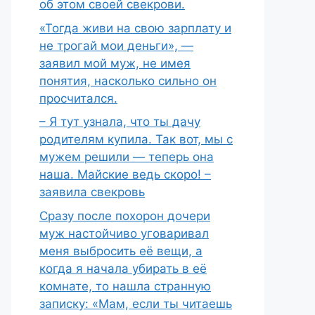
об этом своей свекрови.
«Тогда живи на свою зарплату и
не трогай мои деньги», —
заявил мой муж, не имея
понятия, насколько сильно он
просчитался.
– Я тут узнала, что ты дачу
родителям купила. Так вот, мы с
мужем решили — теперь она
наша. Майские ведь скоро! –
заявила свекровь
Сразу после похорон дочери
муж настойчиво уговаривал
меня выбросить её вещи, а
когда я начала убирать в её
комнате, то нашла странную
записку: «Мам, если ты читаешь