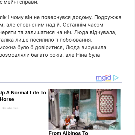
 сімейні справи.
алік і чому він не повернувся додому. Подружжя
им, але сповненим надій. Останнім часом
ечеряти та залишатися на ніч. Люда відчувала,
таліка лише посилило її побоювання.
можна було б довіритися, Люда вирушила
розмовляли багато років, але Ніна була