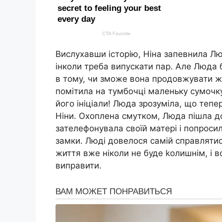
Вислухавши історію, Ніна запевнила Лю
інколи треба випускати пар. Але Люда 
в тому, чи зможе вона продовжувати жи
помітила на тумбочці маленьку сумочку,
його ініціали! Люда зрозуміла, що теп
Ніни. Охоплена смутком, Люда пішла дод
зателефонувала своїй матері і попроси
замки. Люді довелося самій справлятися 
життя вже ніколи не буде kолишнім, і в
виправити.