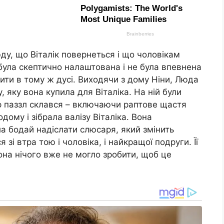
ду, що Віталік повернеться і що чоловікам
була скептично налаштована і не була впевнена
ти в тому ж дусі. Виходячи з дому Ніни, Люда
 яку вона купила для Віталіка. На ній були
ер паззл склався – включаючи раптове щастя
ому і зібрала валізу Віталіка. Вона
ла бодай надіслати слюсаря, який змінить
зі втра тою і чоловіка, і найкращої подруги. Її
она нічого вже не могло зробити, щоб це