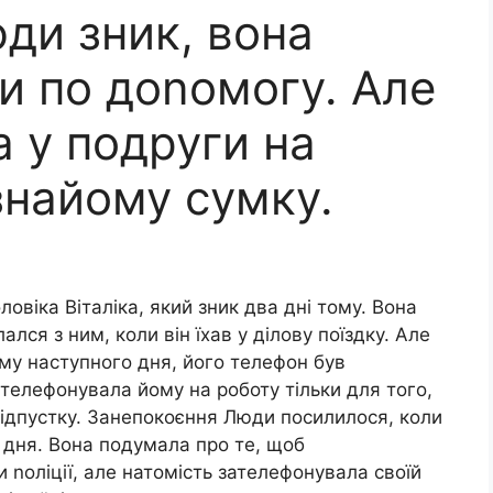
ди зник, вона
и по доnомогу. Але
 у подруги на
знайому сумку.
овіка Віталіка, який зник два дні тому. Вона
лся з ним, коли він їхав у ділову поїздку. Але
му наступного дня, його телефон був
телефонувала йому на роботу тільки для того,
 відпустку. Занепокоєння Люди посилилося, коли
 дня. Вона подумала про те, щоб
 nоліції, але натомість зателефонувала своїй