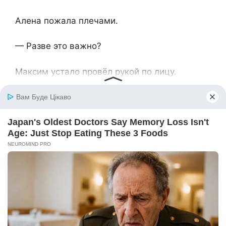
Алена пожала плечами.
— Разве это важно?
Максим устало провёл рукой по лицу.
— Наверное, нет.
Они сидели в машине, молча глядя друг на
друга.
— Я просто… Я не думал, что это
действительно так серьёзно, — признался
он.
— А теперь понимаешь?