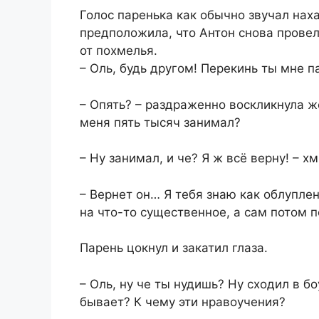
Голос паренька как обычно звучал наха
предположила, что Антон снова провел
от похмелья.
– Оль, будь другом! Перекинь ты мне п
– Опять? – раздраженно воскликнула же
меня пять тысяч занимал?
– Ну занимал, и че? Я ж всё верну! – х
– Вернет он… Я тебя знаю как облуплен
на что-то существенное, а сам потом 
Парень цокнул и закатил глаза.
– Оль, ну че ты нудишь? Ну сходил в бо
бывает? К чему эти нравоучения?