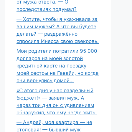
от мужа ответа. — О
последствиях подумал?
— Хотите, чтобы я ухаживала за
вашим мужем? А что вы будете
делать? — раздражённо
спросила Инесса свою свекровь.
Мои родители потратили 95 000
долларов на моей золотой
кредитной карте на поездку
моей сестры на Гавайи, но когда
они вернулись домой…
«С этого дня у нас раздельный
бюджет!» — заявил муж. А
через три дня он с удивлением
обнаружил, что ему негде жить.
— Андрей, моя квартира — не
столовая! — бывший муж